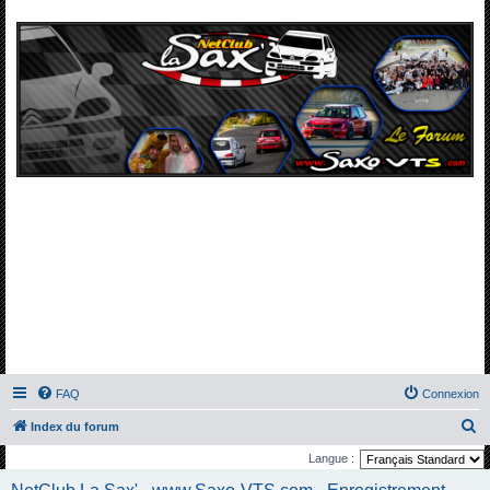
FAQ
Connexion
R
Index du forum
e
Langue :
c