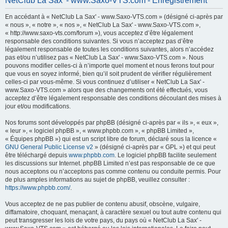
NetClub La Sax' - www.Saxo-VTS.com - Enregistrement
h
En accédant à « NetClub La Sax' - www.Saxo-VTS.com » (désigné ci-après par
e
« nous », « notre », « nos », « NetClub La Sax' - www.Saxo-VTS.com »,
r
« http://www.saxo-vts.com/forum »), vous acceptez d’être légalement
responsable des conditions suivantes. Si vous n’acceptez pas d’être
c
légalement responsable de toutes les conditions suivantes, alors n’accédez
h
pas et/ou n’utilisez pas « NetClub La Sax' - www.Saxo-VTS.com ». Nous
pouvons modifier celles-ci à n’importe quel moment et nous ferons tout pour
e
que vous en soyez informé, bien qu’il soit prudent de vérifier régulièrement
r
celles-ci par vous-même. Si vous continuez d’utiliser « NetClub La Sax' -
www.Saxo-VTS.com » alors que des changements ont été effectués, vous
acceptez d’être légalement responsable des conditions découlant des mises à
jour et/ou modifications.
Nos forums sont développés par phpBB (désigné ci-après par « ils », « eux »,
« leur », « logiciel phpBB », « www.phpbb.com », « phpBB Limited »,
« Équipes phpBB ») qui est un script libre de forum, déclaré sous la licence «
GNU General Public License v2
» (désigné ci-après par « GPL ») et qui peut
être téléchargé depuis
www.phpbb.com
. Le logiciel phpBB facilite seulement
les discussions sur Internet. phpBB Limited n’est pas responsable de ce que
nous acceptons ou n’acceptons pas comme contenu ou conduite permis. Pour
de plus amples informations au sujet de phpBB, veuillez consulter :
https://www.phpbb.com/
.
Vous acceptez de ne pas publier de contenu abusif, obscène, vulgaire,
diffamatoire, choquant, menaçant, à caractère sexuel ou tout autre contenu qui
peut transgresser les lois de votre pays, du pays où « NetClub La Sax' -