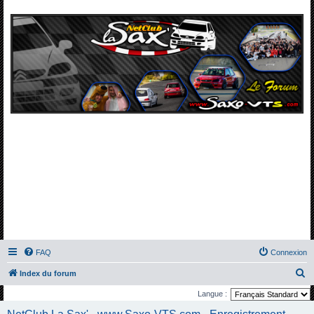
FAQ
Connexion
R
Index du forum
e
Langue :
c