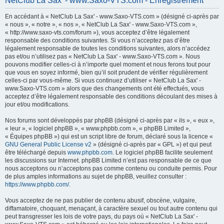
NetClub La Sax' - www.Saxo-VTS.com - Enregistrement
h
En accédant à « NetClub La Sax' - www.Saxo-VTS.com » (désigné ci-après par
e
« nous », « notre », « nos », « NetClub La Sax' - www.Saxo-VTS.com »,
r
« http://www.saxo-vts.com/forum »), vous acceptez d’être légalement
responsable des conditions suivantes. Si vous n’acceptez pas d’être
c
légalement responsable de toutes les conditions suivantes, alors n’accédez
h
pas et/ou n’utilisez pas « NetClub La Sax' - www.Saxo-VTS.com ». Nous
pouvons modifier celles-ci à n’importe quel moment et nous ferons tout pour
e
que vous en soyez informé, bien qu’il soit prudent de vérifier régulièrement
r
celles-ci par vous-même. Si vous continuez d’utiliser « NetClub La Sax' -
www.Saxo-VTS.com » alors que des changements ont été effectués, vous
acceptez d’être légalement responsable des conditions découlant des mises à
jour et/ou modifications.
Nos forums sont développés par phpBB (désigné ci-après par « ils », « eux »,
« leur », « logiciel phpBB », « www.phpbb.com », « phpBB Limited »,
« Équipes phpBB ») qui est un script libre de forum, déclaré sous la licence «
GNU General Public License v2
» (désigné ci-après par « GPL ») et qui peut
être téléchargé depuis
www.phpbb.com
. Le logiciel phpBB facilite seulement
les discussions sur Internet. phpBB Limited n’est pas responsable de ce que
nous acceptons ou n’acceptons pas comme contenu ou conduite permis. Pour
de plus amples informations au sujet de phpBB, veuillez consulter :
https://www.phpbb.com/
.
Vous acceptez de ne pas publier de contenu abusif, obscène, vulgaire,
diffamatoire, choquant, menaçant, à caractère sexuel ou tout autre contenu qui
peut transgresser les lois de votre pays, du pays où « NetClub La Sax' -