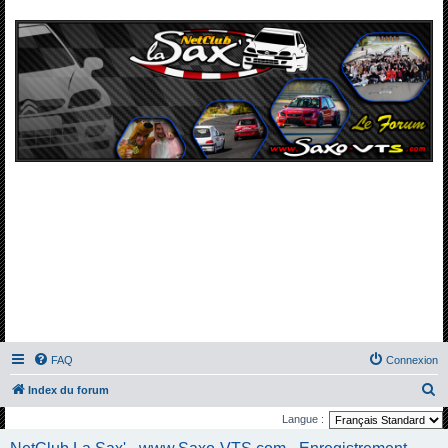
FAQ
Connexion
R
Index du forum
e
Langue :
c