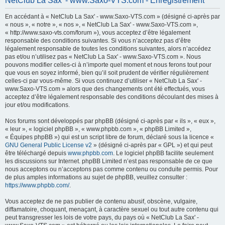
NetClub La Sax' - www.Saxo-VTS.com - Enregistrement
h
En accédant à « NetClub La Sax' - www.Saxo-VTS.com » (désigné ci-après par
e
« nous », « notre », « nos », « NetClub La Sax' - www.Saxo-VTS.com »,
r
« http://www.saxo-vts.com/forum »), vous acceptez d’être légalement
responsable des conditions suivantes. Si vous n’acceptez pas d’être
c
légalement responsable de toutes les conditions suivantes, alors n’accédez
h
pas et/ou n’utilisez pas « NetClub La Sax' - www.Saxo-VTS.com ». Nous
pouvons modifier celles-ci à n’importe quel moment et nous ferons tout pour
e
que vous en soyez informé, bien qu’il soit prudent de vérifier régulièrement
r
celles-ci par vous-même. Si vous continuez d’utiliser « NetClub La Sax' -
www.Saxo-VTS.com » alors que des changements ont été effectués, vous
acceptez d’être légalement responsable des conditions découlant des mises à
jour et/ou modifications.
Nos forums sont développés par phpBB (désigné ci-après par « ils », « eux »,
« leur », « logiciel phpBB », « www.phpbb.com », « phpBB Limited »,
« Équipes phpBB ») qui est un script libre de forum, déclaré sous la licence «
GNU General Public License v2
» (désigné ci-après par « GPL ») et qui peut
être téléchargé depuis
www.phpbb.com
. Le logiciel phpBB facilite seulement
les discussions sur Internet. phpBB Limited n’est pas responsable de ce que
nous acceptons ou n’acceptons pas comme contenu ou conduite permis. Pour
de plus amples informations au sujet de phpBB, veuillez consulter :
https://www.phpbb.com/
.
Vous acceptez de ne pas publier de contenu abusif, obscène, vulgaire,
diffamatoire, choquant, menaçant, à caractère sexuel ou tout autre contenu qui
peut transgresser les lois de votre pays, du pays où « NetClub La Sax' -