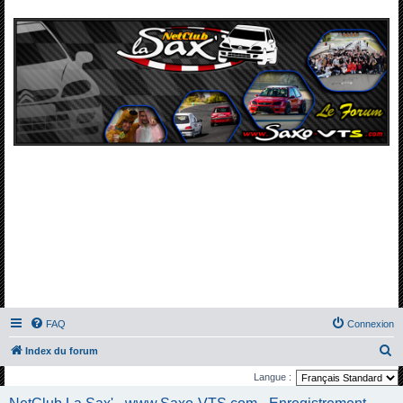
FAQ
Connexion
R
Index du forum
e
Langue :
c