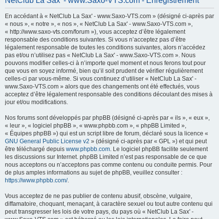
NetClub La Sax' - www.Saxo-VTS.com - Enregistrement
h
En accédant à « NetClub La Sax' - www.Saxo-VTS.com » (désigné ci-après par
e
« nous », « notre », « nos », « NetClub La Sax' - www.Saxo-VTS.com »,
r
« http://www.saxo-vts.com/forum »), vous acceptez d’être légalement
responsable des conditions suivantes. Si vous n’acceptez pas d’être
c
légalement responsable de toutes les conditions suivantes, alors n’accédez
h
pas et/ou n’utilisez pas « NetClub La Sax' - www.Saxo-VTS.com ». Nous
pouvons modifier celles-ci à n’importe quel moment et nous ferons tout pour
e
que vous en soyez informé, bien qu’il soit prudent de vérifier régulièrement
r
celles-ci par vous-même. Si vous continuez d’utiliser « NetClub La Sax' -
www.Saxo-VTS.com » alors que des changements ont été effectués, vous
acceptez d’être légalement responsable des conditions découlant des mises à
jour et/ou modifications.
Nos forums sont développés par phpBB (désigné ci-après par « ils », « eux »,
« leur », « logiciel phpBB », « www.phpbb.com », « phpBB Limited »,
« Équipes phpBB ») qui est un script libre de forum, déclaré sous la licence «
GNU General Public License v2
» (désigné ci-après par « GPL ») et qui peut
être téléchargé depuis
www.phpbb.com
. Le logiciel phpBB facilite seulement
les discussions sur Internet. phpBB Limited n’est pas responsable de ce que
nous acceptons ou n’acceptons pas comme contenu ou conduite permis. Pour
de plus amples informations au sujet de phpBB, veuillez consulter :
https://www.phpbb.com/
.
Vous acceptez de ne pas publier de contenu abusif, obscène, vulgaire,
diffamatoire, choquant, menaçant, à caractère sexuel ou tout autre contenu qui
peut transgresser les lois de votre pays, du pays où « NetClub La Sax' -