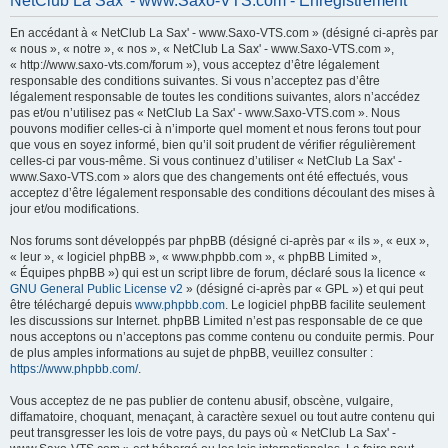
NetClub La Sax' - www.Saxo-VTS.com - Enregistrement
h
En accédant à « NetClub La Sax' - www.Saxo-VTS.com » (désigné ci-après par
e
« nous », « notre », « nos », « NetClub La Sax' - www.Saxo-VTS.com »,
r
« http://www.saxo-vts.com/forum »), vous acceptez d’être légalement
responsable des conditions suivantes. Si vous n’acceptez pas d’être
c
légalement responsable de toutes les conditions suivantes, alors n’accédez
h
pas et/ou n’utilisez pas « NetClub La Sax' - www.Saxo-VTS.com ». Nous
pouvons modifier celles-ci à n’importe quel moment et nous ferons tout pour
e
que vous en soyez informé, bien qu’il soit prudent de vérifier régulièrement
r
celles-ci par vous-même. Si vous continuez d’utiliser « NetClub La Sax' -
www.Saxo-VTS.com » alors que des changements ont été effectués, vous
acceptez d’être légalement responsable des conditions découlant des mises à
jour et/ou modifications.
Nos forums sont développés par phpBB (désigné ci-après par « ils », « eux »,
« leur », « logiciel phpBB », « www.phpbb.com », « phpBB Limited »,
« Équipes phpBB ») qui est un script libre de forum, déclaré sous la licence «
GNU General Public License v2
» (désigné ci-après par « GPL ») et qui peut
être téléchargé depuis
www.phpbb.com
. Le logiciel phpBB facilite seulement
les discussions sur Internet. phpBB Limited n’est pas responsable de ce que
nous acceptons ou n’acceptons pas comme contenu ou conduite permis. Pour
de plus amples informations au sujet de phpBB, veuillez consulter :
https://www.phpbb.com/
.
Vous acceptez de ne pas publier de contenu abusif, obscène, vulgaire,
diffamatoire, choquant, menaçant, à caractère sexuel ou tout autre contenu qui
peut transgresser les lois de votre pays, du pays où « NetClub La Sax' -