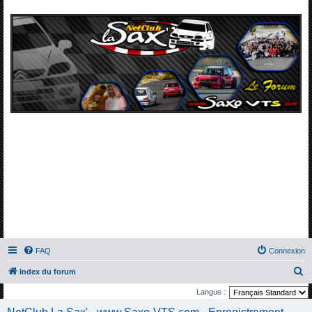
FAQ
Connexion
R
Index du forum
e
Langue :
c