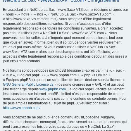
NetClub La Sax' - www.Saxo-VTS.com - Enregistrement
h
En accédant à « NetClub La Sax' - www.Saxo-VTS.com » (désigné ci-après par
e
« nous », « notre », « nos », « NetClub La Sax' - www.Saxo-VTS.com »,
r
« http://www.saxo-vts.com/forum »), vous acceptez d’être légalement
responsable des conditions suivantes. Si vous n’acceptez pas d’être
c
légalement responsable de toutes les conditions suivantes, alors n’accédez
h
pas et/ou n’utilisez pas « NetClub La Sax' - www.Saxo-VTS.com ». Nous
pouvons modifier celles-ci à n’importe quel moment et nous ferons tout pour
e
que vous en soyez informé, bien qu’il soit prudent de vérifier régulièrement
r
celles-ci par vous-même. Si vous continuez d’utiliser « NetClub La Sax' -
www.Saxo-VTS.com » alors que des changements ont été effectués, vous
acceptez d’être légalement responsable des conditions découlant des mises à
jour et/ou modifications.
Nos forums sont développés par phpBB (désigné ci-après par « ils », « eux »,
« leur », « logiciel phpBB », « www.phpbb.com », « phpBB Limited »,
« Équipes phpBB ») qui est un script libre de forum, déclaré sous la licence «
GNU General Public License v2
» (désigné ci-après par « GPL ») et qui peut
être téléchargé depuis
www.phpbb.com
. Le logiciel phpBB facilite seulement
les discussions sur Internet. phpBB Limited n’est pas responsable de ce que
nous acceptons ou n’acceptons pas comme contenu ou conduite permis. Pour
de plus amples informations au sujet de phpBB, veuillez consulter :
https://www.phpbb.com/
.
Vous acceptez de ne pas publier de contenu abusif, obscène, vulgaire,
diffamatoire, choquant, menaçant, à caractère sexuel ou tout autre contenu qui
peut transgresser les lois de votre pays, du pays où « NetClub La Sax' -