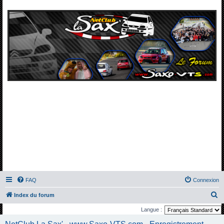
FAQ
Connexion
R
Index du forum
e
Langue :
c