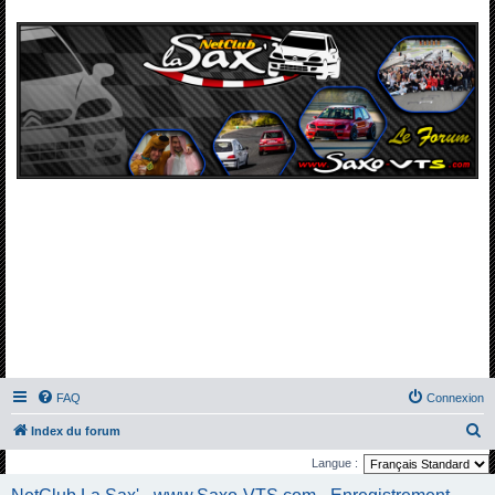
FAQ
Connexion
R
Index du forum
e
Langue :
c