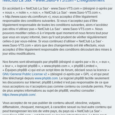
NetClub La Sax' - www.Saxo-VTS.com - Enregistrement
h
En accédant à « NetClub La Sax' - www.Saxo-VTS.com » (désigné ci-après par
e
« nous », « notre », « nos », « NetClub La Sax' - www.Saxo-VTS.com »,
r
« http://www.saxo-vts.com/forum »), vous acceptez d’être légalement
responsable des conditions suivantes. Si vous n’acceptez pas d’être
c
légalement responsable de toutes les conditions suivantes, alors n’accédez
h
pas et/ou n’utilisez pas « NetClub La Sax' - www.Saxo-VTS.com ». Nous
pouvons modifier celles-ci à n’importe quel moment et nous ferons tout pour
e
que vous en soyez informé, bien qu’il soit prudent de vérifier régulièrement
r
celles-ci par vous-même. Si vous continuez d’utiliser « NetClub La Sax' -
www.Saxo-VTS.com » alors que des changements ont été effectués, vous
acceptez d’être légalement responsable des conditions découlant des mises à
jour et/ou modifications.
Nos forums sont développés par phpBB (désigné ci-après par « ils », « eux »,
« leur », « logiciel phpBB », « www.phpbb.com », « phpBB Limited »,
« Équipes phpBB ») qui est un script libre de forum, déclaré sous la licence «
GNU General Public License v2
» (désigné ci-après par « GPL ») et qui peut
être téléchargé depuis
www.phpbb.com
. Le logiciel phpBB facilite seulement
les discussions sur Internet. phpBB Limited n’est pas responsable de ce que
nous acceptons ou n’acceptons pas comme contenu ou conduite permis. Pour
de plus amples informations au sujet de phpBB, veuillez consulter :
https://www.phpbb.com/
.
Vous acceptez de ne pas publier de contenu abusif, obscène, vulgaire,
diffamatoire, choquant, menaçant, à caractère sexuel ou tout autre contenu qui
peut transgresser les lois de votre pays, du pays où « NetClub La Sax' -