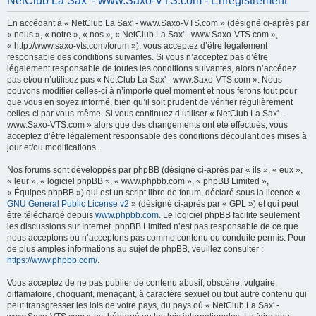
NetClub La Sax' - www.Saxo-VTS.com - Enregistrement
h
En accédant à « NetClub La Sax' - www.Saxo-VTS.com » (désigné ci-après par
e
« nous », « notre », « nos », « NetClub La Sax' - www.Saxo-VTS.com »,
r
« http://www.saxo-vts.com/forum »), vous acceptez d’être légalement
responsable des conditions suivantes. Si vous n’acceptez pas d’être
c
légalement responsable de toutes les conditions suivantes, alors n’accédez
h
pas et/ou n’utilisez pas « NetClub La Sax' - www.Saxo-VTS.com ». Nous
pouvons modifier celles-ci à n’importe quel moment et nous ferons tout pour
e
que vous en soyez informé, bien qu’il soit prudent de vérifier régulièrement
r
celles-ci par vous-même. Si vous continuez d’utiliser « NetClub La Sax' -
www.Saxo-VTS.com » alors que des changements ont été effectués, vous
acceptez d’être légalement responsable des conditions découlant des mises à
jour et/ou modifications.
Nos forums sont développés par phpBB (désigné ci-après par « ils », « eux »,
« leur », « logiciel phpBB », « www.phpbb.com », « phpBB Limited »,
« Équipes phpBB ») qui est un script libre de forum, déclaré sous la licence «
GNU General Public License v2
» (désigné ci-après par « GPL ») et qui peut
être téléchargé depuis
www.phpbb.com
. Le logiciel phpBB facilite seulement
les discussions sur Internet. phpBB Limited n’est pas responsable de ce que
nous acceptons ou n’acceptons pas comme contenu ou conduite permis. Pour
de plus amples informations au sujet de phpBB, veuillez consulter :
https://www.phpbb.com/
.
Vous acceptez de ne pas publier de contenu abusif, obscène, vulgaire,
diffamatoire, choquant, menaçant, à caractère sexuel ou tout autre contenu qui
peut transgresser les lois de votre pays, du pays où « NetClub La Sax' -