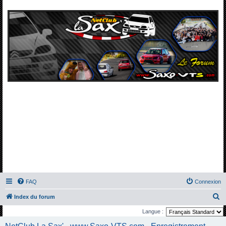
FAQ
Connexion
R
Index du forum
e
Langue :
c