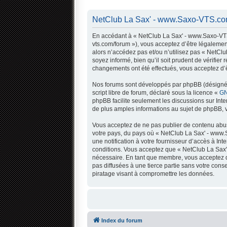
NetClub La Sax' - www.Saxo-VTS.com
En accédant à « NetClub La Sax' - www.Saxo-VTS.
vts.com/forum »), vous acceptez d’être légalemen
alors n’accédez pas et/ou n’utilisez pas « NetC
soyez informé, bien qu’il soit prudent de vérifi
changements ont été effectués, vous acceptez d’ê
Nos forums sont développés par phpBB (désigné ci
script libre de forum, déclaré sous la licence «
GN
phpBB facilite seulement les discussions sur In
de plus amples informations au sujet de phpBB, v
Vous acceptez de ne pas publier de contenu abusi
votre pays, du pays où « NetClub La Sax' - www.
une notification à votre fournisseur d’accès à I
conditions. Vous acceptez que « NetClub La Sax'
nécessaire. En tant que membre, vous acceptez q
pas diffusées à une tierce partie sans votre co
piratage visant à compromettre les données.
Index du forum