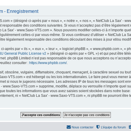
 - Enregistrement
com » (désigné ci-après par « nous », « notre », « nos », « NetClub La Sax' - ww
t responsable des conditions suivantes. Si vous n’acceptez pas d’être légalement 
lub La Sax' - www.Saxo-VTS.com ». Nous pouvons modifier celles-ci à n’importe que
er régulièrement celles-ci par vous-même. Si vous continuez d’utiliser « NetClub La
tre légalement responsable des conditions découlant des mises à jour et/ou modifi
-après par « ils », « eux », « leur », « logiciel phpBB », « www.phpbb.com », « p
U General Public License v2
» (désigné ci-après par « GPL ») et qui peut être té
ternet. phpBB Limited n’est pas responsable de ce que nous acceptons ou n’accep
euillez consulter :
https://www.phpbb.com/
.
f, obscène, vulgaire, diffamatoire, choquant, menaçant, à caractère sexuel ou tout 
Saxo-VTS.com » est hébergé ou les lois internationales. Le faire peut vous mener
nternet si nous le jugeons nécessaire. Les adresses IP de tous les messages sont en
 - www.Saxo-VTS.com » supprime, modifie, déplace ou verrouille n’importe quel su
ue toutes les informations que vous avez saisies soient stockées dans notre base
nsentement, ni « NetClub La Sax' - www.Saxo-VTS.com », ni phpBB ne pourront être
Nous contacter
L’équipe du forum