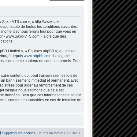
w.Saxo-VTS.com », « http://www.saxo-
responsable de toutes les conditions suivantes,
l moment et nous ferons tout pour que vous en
 Sax' - www.Saxo-VTS.com » alors que des
cations.
hpBB Limited », « Équipes phpBB ») qui est un
léchargé depuis
www.phpbb.com
. Le logiciel
tons pas comme contenu ou conduite permis. Pour
autre contenu qui peut transgresser les lois de
 à un bannissement immédiat et permanent, avec
registrées pour aider au renforcement de ces
jet lorsque nous estimons que cela est
 de données. Bien que ces informations ne soient
 tenus comme responsables en cas de tentative de
Supprimer les cookies
Heures au format
UTC+02:00