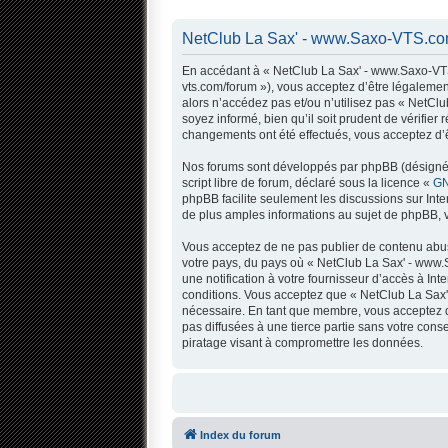
NetClub La Sax' - www.Saxo-VTS.com
En accédant à « NetClub La Sax' - www.Saxo-VTS.
vts.com/forum »), vous acceptez d’être légalemen
alors n’accédez pas et/ou n’utilisez pas « NetC
soyez informé, bien qu’il soit prudent de vérifi
changements ont été effectués, vous acceptez d’ê
Nos forums sont développés par phpBB (désigné ci
script libre de forum, déclaré sous la licence «
GN
phpBB facilite seulement les discussions sur In
de plus amples informations au sujet de phpBB, v
Vous acceptez de ne pas publier de contenu abusi
votre pays, du pays où « NetClub La Sax' - www.
une notification à votre fournisseur d’accès à I
conditions. Vous acceptez que « NetClub La Sax'
nécessaire. En tant que membre, vous acceptez q
pas diffusées à une tierce partie sans votre co
piratage visant à compromettre les données.
Index du forum