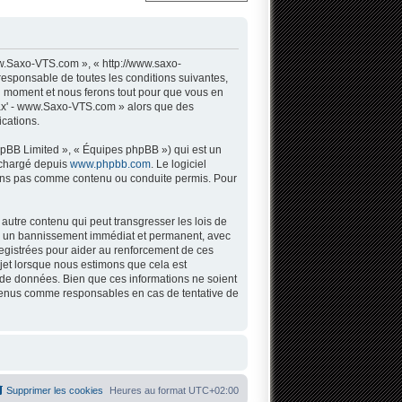
w.Saxo-VTS.com », « http://www.saxo-
responsable de toutes les conditions suivantes,
l moment et nous ferons tout pour que vous en
 Sax' - www.Saxo-VTS.com » alors que des
cations.
hpBB Limited », « Équipes phpBB ») qui est un
léchargé depuis
www.phpbb.com
. Le logiciel
tons pas comme contenu ou conduite permis. Pour
autre contenu qui peut transgresser les lois de
 à un bannissement immédiat et permanent, avec
registrées pour aider au renforcement de ces
jet lorsque nous estimons que cela est
 de données. Bien que ces informations ne soient
 tenus comme responsables en cas de tentative de
Supprimer les cookies
Heures au format
UTC+02:00