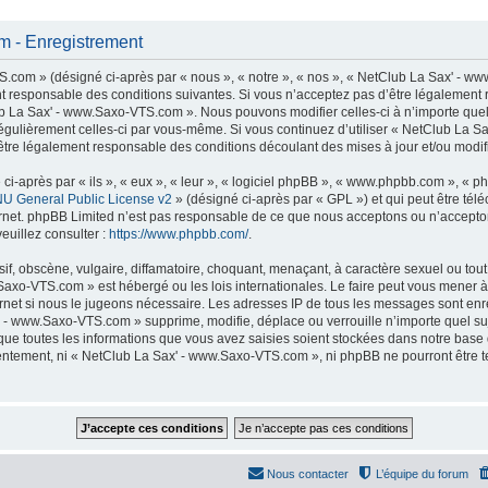
 - Enregistrement
com » (désigné ci-après par « nous », « notre », « nos », « NetClub La Sax' - ww
t responsable des conditions suivantes. Si vous n’acceptez pas d’être légalement 
lub La Sax' - www.Saxo-VTS.com ». Nous pouvons modifier celles-ci à n’importe que
er régulièrement celles-ci par vous-même. Si vous continuez d’utiliser « NetClub La
tre légalement responsable des conditions découlant des mises à jour et/ou modifi
-après par « ils », « eux », « leur », « logiciel phpBB », « www.phpbb.com », « p
U General Public License v2
» (désigné ci-après par « GPL ») et qui peut être té
ternet. phpBB Limited n’est pas responsable de ce que nous acceptons ou n’accep
euillez consulter :
https://www.phpbb.com/
.
f, obscène, vulgaire, diffamatoire, choquant, menaçant, à caractère sexuel ou tout 
Saxo-VTS.com » est hébergé ou les lois internationales. Le faire peut vous mener
nternet si nous le jugeons nécessaire. Les adresses IP de tous les messages sont en
 - www.Saxo-VTS.com » supprime, modifie, déplace ou verrouille n’importe quel su
ue toutes les informations que vous avez saisies soient stockées dans notre base
nsentement, ni « NetClub La Sax' - www.Saxo-VTS.com », ni phpBB ne pourront être
Nous contacter
L’équipe du forum