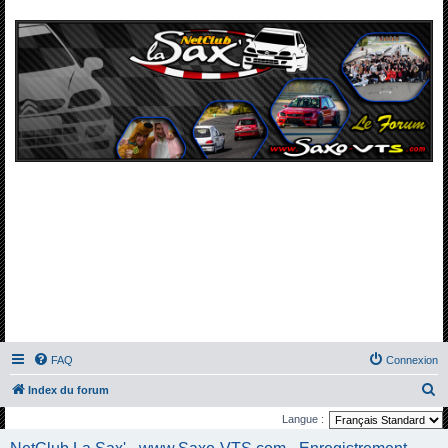
FAQ
Connexion
R
Index du forum
e
Langue :
c