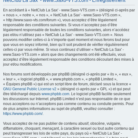
NetClub La Sax' - www.Saxo-VTS.com - Enregistrement
h
En accédant à « NetClub La Sax' - www.Saxo-VTS.com » (désigné ci-après par
e
« nous », « notre », « nos », « NetClub La Sax' - www.Saxo-VTS.com »,
r
« http://www.saxo-vts.com/forum »), vous acceptez d’être légalement
responsable des conditions suivantes. Si vous n’acceptez pas d’être
c
légalement responsable de toutes les conditions suivantes, alors n’accédez
h
pas et/ou n’utilisez pas « NetClub La Sax' - www.Saxo-VTS.com ». Nous
pouvons modifier celles-ci à n’importe quel moment et nous ferons tout pour
e
que vous en soyez informé, bien qu’il soit prudent de vérifier régulièrement
r
celles-ci par vous-même. Si vous continuez d’utiliser « NetClub La Sax' -
www.Saxo-VTS.com » alors que des changements ont été effectués, vous
acceptez d’être légalement responsable des conditions découlant des mises à
jour et/ou modifications.
Nos forums sont développés par phpBB (désigné ci-après par « ils », « eux »,
« leur », « logiciel phpBB », « www.phpbb.com », « phpBB Limited »,
« Équipes phpBB ») qui est un script libre de forum, déclaré sous la licence «
GNU General Public License v2
» (désigné ci-après par « GPL ») et qui peut
être téléchargé depuis
www.phpbb.com
. Le logiciel phpBB facilite seulement
les discussions sur Internet. phpBB Limited n’est pas responsable de ce que
nous acceptons ou n’acceptons pas comme contenu ou conduite permis. Pour
de plus amples informations au sujet de phpBB, veuillez consulter :
https://www.phpbb.com/
.
Vous acceptez de ne pas publier de contenu abusif, obscène, vulgaire,
diffamatoire, choquant, menaçant, à caractère sexuel ou tout autre contenu qui
peut transgresser les lois de votre pays, du pays où « NetClub La Sax' -