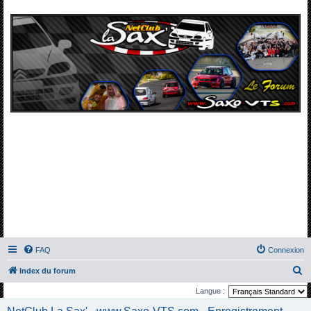
FAQ
Connexion
R
Index du forum
e
Langue :
c