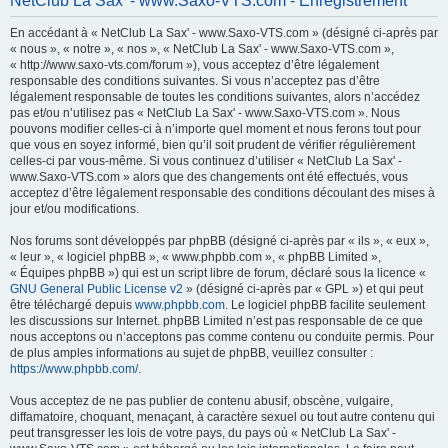
NetClub La Sax' - www.Saxo-VTS.com - Enregistrement
h
En accédant à « NetClub La Sax' - www.Saxo-VTS.com » (désigné ci-après par
e
« nous », « notre », « nos », « NetClub La Sax' - www.Saxo-VTS.com »,
r
« http://www.saxo-vts.com/forum »), vous acceptez d’être légalement
responsable des conditions suivantes. Si vous n’acceptez pas d’être
c
légalement responsable de toutes les conditions suivantes, alors n’accédez
h
pas et/ou n’utilisez pas « NetClub La Sax' - www.Saxo-VTS.com ». Nous
pouvons modifier celles-ci à n’importe quel moment et nous ferons tout pour
e
que vous en soyez informé, bien qu’il soit prudent de vérifier régulièrement
r
celles-ci par vous-même. Si vous continuez d’utiliser « NetClub La Sax' -
www.Saxo-VTS.com » alors que des changements ont été effectués, vous
acceptez d’être légalement responsable des conditions découlant des mises à
jour et/ou modifications.
Nos forums sont développés par phpBB (désigné ci-après par « ils », « eux »,
« leur », « logiciel phpBB », « www.phpbb.com », « phpBB Limited »,
« Équipes phpBB ») qui est un script libre de forum, déclaré sous la licence «
GNU General Public License v2
» (désigné ci-après par « GPL ») et qui peut
être téléchargé depuis
www.phpbb.com
. Le logiciel phpBB facilite seulement
les discussions sur Internet. phpBB Limited n’est pas responsable de ce que
nous acceptons ou n’acceptons pas comme contenu ou conduite permis. Pour
de plus amples informations au sujet de phpBB, veuillez consulter :
https://www.phpbb.com/
.
Vous acceptez de ne pas publier de contenu abusif, obscène, vulgaire,
diffamatoire, choquant, menaçant, à caractère sexuel ou tout autre contenu qui
peut transgresser les lois de votre pays, du pays où « NetClub La Sax' -