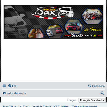
FAQ
Connexion
R
Index du forum
e
Langue :
c