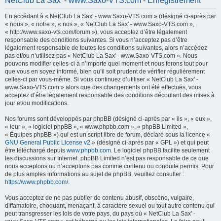
NetClub La Sax' - www.Saxo-VTS.com - Enregistrement
h
En accédant à « NetClub La Sax' - www.Saxo-VTS.com » (désigné ci-après par
e
« nous », « notre », « nos », « NetClub La Sax' - www.Saxo-VTS.com »,
r
« http://www.saxo-vts.com/forum »), vous acceptez d’être légalement
responsable des conditions suivantes. Si vous n’acceptez pas d’être
c
légalement responsable de toutes les conditions suivantes, alors n’accédez
h
pas et/ou n’utilisez pas « NetClub La Sax' - www.Saxo-VTS.com ». Nous
pouvons modifier celles-ci à n’importe quel moment et nous ferons tout pour
e
que vous en soyez informé, bien qu’il soit prudent de vérifier régulièrement
r
celles-ci par vous-même. Si vous continuez d’utiliser « NetClub La Sax' -
www.Saxo-VTS.com » alors que des changements ont été effectués, vous
acceptez d’être légalement responsable des conditions découlant des mises à
jour et/ou modifications.
Nos forums sont développés par phpBB (désigné ci-après par « ils », « eux »,
« leur », « logiciel phpBB », « www.phpbb.com », « phpBB Limited »,
« Équipes phpBB ») qui est un script libre de forum, déclaré sous la licence «
GNU General Public License v2
» (désigné ci-après par « GPL ») et qui peut
être téléchargé depuis
www.phpbb.com
. Le logiciel phpBB facilite seulement
les discussions sur Internet. phpBB Limited n’est pas responsable de ce que
nous acceptons ou n’acceptons pas comme contenu ou conduite permis. Pour
de plus amples informations au sujet de phpBB, veuillez consulter :
https://www.phpbb.com/
.
Vous acceptez de ne pas publier de contenu abusif, obscène, vulgaire,
diffamatoire, choquant, menaçant, à caractère sexuel ou tout autre contenu qui
peut transgresser les lois de votre pays, du pays où « NetClub La Sax' -