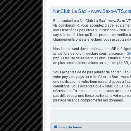
NetClub La Sax' - www.Saxo-VTS.com
En accédant à « NetClub La Sax' - www.Saxo-VTS.
vts.com/forum »), vous acceptez d’être légalemen
alors n’accédez pas et/ou n’utilisez pas « NetC
soyez informé, bien qu’il soit prudent de vérifi
changements ont été effectués, vous acceptez d’ê
Nos forums sont développés par phpBB (désigné ci
script libre de forum, déclaré sous la licence «
GN
phpBB facilite seulement les discussions sur In
de plus amples informations au sujet de phpBB, v
Vous acceptez de ne pas publier de contenu abusi
votre pays, du pays où « NetClub La Sax' - www.
une notification à votre fournisseur d’accès à I
conditions. Vous acceptez que « NetClub La Sax'
nécessaire. En tant que membre, vous acceptez q
pas diffusées à une tierce partie sans votre co
piratage visant à compromettre les données.
Index du forum