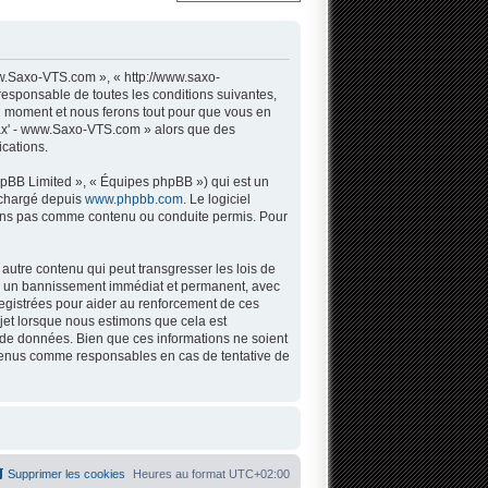
w.Saxo-VTS.com », « http://www.saxo-
responsable de toutes les conditions suivantes,
l moment et nous ferons tout pour que vous en
 Sax' - www.Saxo-VTS.com » alors que des
cations.
hpBB Limited », « Équipes phpBB ») qui est un
léchargé depuis
www.phpbb.com
. Le logiciel
tons pas comme contenu ou conduite permis. Pour
autre contenu qui peut transgresser les lois de
 à un bannissement immédiat et permanent, avec
registrées pour aider au renforcement de ces
jet lorsque nous estimons que cela est
 de données. Bien que ces informations ne soient
 tenus comme responsables en cas de tentative de
Supprimer les cookies
Heures au format
UTC+02:00