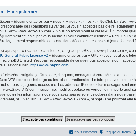
 - Enregistrement
com » (désigné ci-après par « nous », « notre », « nos », « NetClub La Sax' - ww
t responsable des conditions suivantes. Si vous n’acceptez pas d’être légalement 
lub La Sax' - www.Saxo-VTS.com ». Nous pouvons modifier celles-ci à n’importe que
er régulièrement celles-ci par vous-même. Si vous continuez d’utiliser « NetClub La
tre légalement responsable des conditions découlant des mises à jour et/ou modifi
-après par « ils », « eux », « leur », « logiciel phpBB », « www.phpbb.com », « p
U General Public License v2
» (désigné ci-après par « GPL ») et qui peut être té
ternet. phpBB Limited n’est pas responsable de ce que nous acceptons ou n’accep
euillez consulter :
https://www.phpbb.com/
.
f, obscène, vulgaire, diffamatoire, choquant, menaçant, à caractère sexuel ou tout 
Saxo-VTS.com » est hébergé ou les lois internationales. Le faire peut vous mener
nternet si nous le jugeons nécessaire. Les adresses IP de tous les messages sont en
 - www.Saxo-VTS.com » supprime, modifie, déplace ou verrouille n’importe quel su
ue toutes les informations que vous avez saisies soient stockées dans notre base
nsentement, ni « NetClub La Sax' - www.Saxo-VTS.com », ni phpBB ne pourront être
Nous contacter
L’équipe du forum