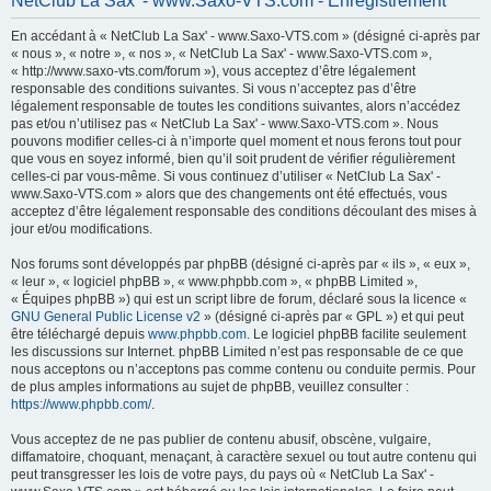
NetClub La Sax' - www.Saxo-VTS.com - Enregistrement
h
En accédant à « NetClub La Sax' - www.Saxo-VTS.com » (désigné ci-après par
e
« nous », « notre », « nos », « NetClub La Sax' - www.Saxo-VTS.com »,
r
« http://www.saxo-vts.com/forum »), vous acceptez d’être légalement
responsable des conditions suivantes. Si vous n’acceptez pas d’être
c
légalement responsable de toutes les conditions suivantes, alors n’accédez
h
pas et/ou n’utilisez pas « NetClub La Sax' - www.Saxo-VTS.com ». Nous
pouvons modifier celles-ci à n’importe quel moment et nous ferons tout pour
e
que vous en soyez informé, bien qu’il soit prudent de vérifier régulièrement
r
celles-ci par vous-même. Si vous continuez d’utiliser « NetClub La Sax' -
www.Saxo-VTS.com » alors que des changements ont été effectués, vous
acceptez d’être légalement responsable des conditions découlant des mises à
jour et/ou modifications.
Nos forums sont développés par phpBB (désigné ci-après par « ils », « eux »,
« leur », « logiciel phpBB », « www.phpbb.com », « phpBB Limited »,
« Équipes phpBB ») qui est un script libre de forum, déclaré sous la licence «
GNU General Public License v2
» (désigné ci-après par « GPL ») et qui peut
être téléchargé depuis
www.phpbb.com
. Le logiciel phpBB facilite seulement
les discussions sur Internet. phpBB Limited n’est pas responsable de ce que
nous acceptons ou n’acceptons pas comme contenu ou conduite permis. Pour
de plus amples informations au sujet de phpBB, veuillez consulter :
https://www.phpbb.com/
.
Vous acceptez de ne pas publier de contenu abusif, obscène, vulgaire,
diffamatoire, choquant, menaçant, à caractère sexuel ou tout autre contenu qui
peut transgresser les lois de votre pays, du pays où « NetClub La Sax' -