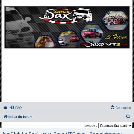
FAQ
Connexion
R
Index du forum
e
Langue :
c