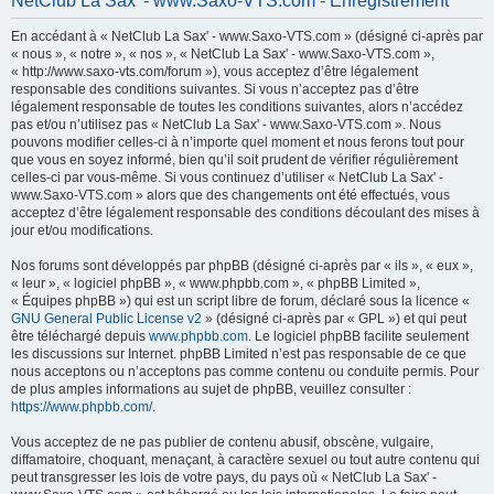
NetClub La Sax' - www.Saxo-VTS.com - Enregistrement
h
En accédant à « NetClub La Sax' - www.Saxo-VTS.com » (désigné ci-après par
e
« nous », « notre », « nos », « NetClub La Sax' - www.Saxo-VTS.com »,
r
« http://www.saxo-vts.com/forum »), vous acceptez d’être légalement
responsable des conditions suivantes. Si vous n’acceptez pas d’être
c
légalement responsable de toutes les conditions suivantes, alors n’accédez
h
pas et/ou n’utilisez pas « NetClub La Sax' - www.Saxo-VTS.com ». Nous
pouvons modifier celles-ci à n’importe quel moment et nous ferons tout pour
e
que vous en soyez informé, bien qu’il soit prudent de vérifier régulièrement
r
celles-ci par vous-même. Si vous continuez d’utiliser « NetClub La Sax' -
www.Saxo-VTS.com » alors que des changements ont été effectués, vous
acceptez d’être légalement responsable des conditions découlant des mises à
jour et/ou modifications.
Nos forums sont développés par phpBB (désigné ci-après par « ils », « eux »,
« leur », « logiciel phpBB », « www.phpbb.com », « phpBB Limited »,
« Équipes phpBB ») qui est un script libre de forum, déclaré sous la licence «
GNU General Public License v2
» (désigné ci-après par « GPL ») et qui peut
être téléchargé depuis
www.phpbb.com
. Le logiciel phpBB facilite seulement
les discussions sur Internet. phpBB Limited n’est pas responsable de ce que
nous acceptons ou n’acceptons pas comme contenu ou conduite permis. Pour
de plus amples informations au sujet de phpBB, veuillez consulter :
https://www.phpbb.com/
.
Vous acceptez de ne pas publier de contenu abusif, obscène, vulgaire,
diffamatoire, choquant, menaçant, à caractère sexuel ou tout autre contenu qui
peut transgresser les lois de votre pays, du pays où « NetClub La Sax' -