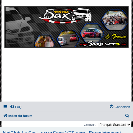
FAQ
Connexion
R
Index du forum
e
Langue :
c