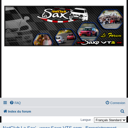
FAQ
Connexion
R
Index du forum
e
Langue :
c