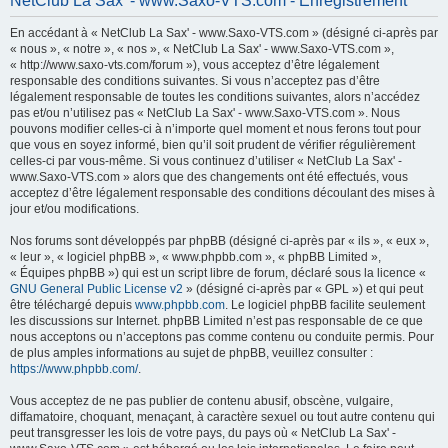
NetClub La Sax' - www.Saxo-VTS.com - Enregistrement
h
En accédant à « NetClub La Sax' - www.Saxo-VTS.com » (désigné ci-après par
e
« nous », « notre », « nos », « NetClub La Sax' - www.Saxo-VTS.com »,
r
« http://www.saxo-vts.com/forum »), vous acceptez d’être légalement
responsable des conditions suivantes. Si vous n’acceptez pas d’être
c
légalement responsable de toutes les conditions suivantes, alors n’accédez
h
pas et/ou n’utilisez pas « NetClub La Sax' - www.Saxo-VTS.com ». Nous
pouvons modifier celles-ci à n’importe quel moment et nous ferons tout pour
e
que vous en soyez informé, bien qu’il soit prudent de vérifier régulièrement
r
celles-ci par vous-même. Si vous continuez d’utiliser « NetClub La Sax' -
www.Saxo-VTS.com » alors que des changements ont été effectués, vous
acceptez d’être légalement responsable des conditions découlant des mises à
jour et/ou modifications.
Nos forums sont développés par phpBB (désigné ci-après par « ils », « eux »,
« leur », « logiciel phpBB », « www.phpbb.com », « phpBB Limited »,
« Équipes phpBB ») qui est un script libre de forum, déclaré sous la licence «
GNU General Public License v2
» (désigné ci-après par « GPL ») et qui peut
être téléchargé depuis
www.phpbb.com
. Le logiciel phpBB facilite seulement
les discussions sur Internet. phpBB Limited n’est pas responsable de ce que
nous acceptons ou n’acceptons pas comme contenu ou conduite permis. Pour
de plus amples informations au sujet de phpBB, veuillez consulter :
https://www.phpbb.com/
.
Vous acceptez de ne pas publier de contenu abusif, obscène, vulgaire,
diffamatoire, choquant, menaçant, à caractère sexuel ou tout autre contenu qui
peut transgresser les lois de votre pays, du pays où « NetClub La Sax' -