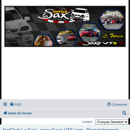
FAQ
Connexion
R
Index du forum
e
Langue :
c