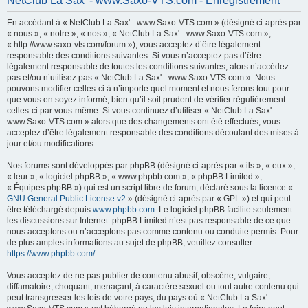
NetClub La Sax' - www.Saxo-VTS.com - Enregistrement
h
En accédant à « NetClub La Sax' - www.Saxo-VTS.com » (désigné ci-après par
e
« nous », « notre », « nos », « NetClub La Sax' - www.Saxo-VTS.com »,
r
« http://www.saxo-vts.com/forum »), vous acceptez d’être légalement
responsable des conditions suivantes. Si vous n’acceptez pas d’être
c
légalement responsable de toutes les conditions suivantes, alors n’accédez
h
pas et/ou n’utilisez pas « NetClub La Sax' - www.Saxo-VTS.com ». Nous
pouvons modifier celles-ci à n’importe quel moment et nous ferons tout pour
e
que vous en soyez informé, bien qu’il soit prudent de vérifier régulièrement
r
celles-ci par vous-même. Si vous continuez d’utiliser « NetClub La Sax' -
www.Saxo-VTS.com » alors que des changements ont été effectués, vous
acceptez d’être légalement responsable des conditions découlant des mises à
jour et/ou modifications.
Nos forums sont développés par phpBB (désigné ci-après par « ils », « eux »,
« leur », « logiciel phpBB », « www.phpbb.com », « phpBB Limited »,
« Équipes phpBB ») qui est un script libre de forum, déclaré sous la licence «
GNU General Public License v2
» (désigné ci-après par « GPL ») et qui peut
être téléchargé depuis
www.phpbb.com
. Le logiciel phpBB facilite seulement
les discussions sur Internet. phpBB Limited n’est pas responsable de ce que
nous acceptons ou n’acceptons pas comme contenu ou conduite permis. Pour
de plus amples informations au sujet de phpBB, veuillez consulter :
https://www.phpbb.com/
.
Vous acceptez de ne pas publier de contenu abusif, obscène, vulgaire,
diffamatoire, choquant, menaçant, à caractère sexuel ou tout autre contenu qui
peut transgresser les lois de votre pays, du pays où « NetClub La Sax' -