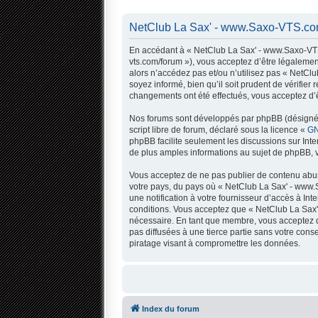
NetClub La Sax' - www.Saxo-VTS.com
En accédant à « NetClub La Sax' - www.Saxo-VTS.
vts.com/forum »), vous acceptez d’être légalemen
alors n’accédez pas et/ou n’utilisez pas « NetC
soyez informé, bien qu’il soit prudent de vérifi
changements ont été effectués, vous acceptez d’ê
Nos forums sont développés par phpBB (désigné ci
script libre de forum, déclaré sous la licence «
GN
phpBB facilite seulement les discussions sur In
de plus amples informations au sujet de phpBB, v
Vous acceptez de ne pas publier de contenu abusi
votre pays, du pays où « NetClub La Sax' - www.
une notification à votre fournisseur d’accès à I
conditions. Vous acceptez que « NetClub La Sax'
nécessaire. En tant que membre, vous acceptez q
pas diffusées à une tierce partie sans votre co
piratage visant à compromettre les données.
Index du forum