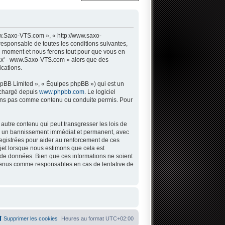
w.Saxo-VTS.com », « http://www.saxo-
responsable de toutes les conditions suivantes,
l moment et nous ferons tout pour que vous en
 Sax' - www.Saxo-VTS.com » alors que des
cations.
hpBB Limited », « Équipes phpBB ») qui est un
léchargé depuis
www.phpbb.com
. Le logiciel
tons pas comme contenu ou conduite permis. Pour
autre contenu qui peut transgresser les lois de
 à un bannissement immédiat et permanent, avec
registrées pour aider au renforcement de ces
jet lorsque nous estimons que cela est
 de données. Bien que ces informations ne soient
 tenus comme responsables en cas de tentative de
Supprimer les cookies
Heures au format
UTC+02:00