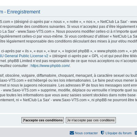
 - Enregistrement
com » (désigné ci-après par « nous », « notre », « nos », « NetClub La Sax' - ww
t responsable des conditions suivantes. Si vous n’acceptez pas d’être légalement 
lub La Sax' - www.Saxo-VTS.com ». Nous pouvons modifier celles-ci à n’importe que
er régulièrement celles-ci par vous-même. Si vous continuez d’utiliser « NetClub La
tre légalement responsable des conditions découlant des mises à jour et/ou modifi
-après par « ils », « eux », « leur », « logiciel phpBB », « www.phpbb.com », « p
U General Public License v2
» (désigné ci-après par « GPL ») et qui peut être té
ternet. phpBB Limited n’est pas responsable de ce que nous acceptons ou n’accep
euillez consulter :
https://www.phpbb.com/
.
f, obscène, vulgaire, diffamatoire, choquant, menaçant, à caractère sexuel ou tout 
Saxo-VTS.com » est hébergé ou les lois internationales. Le faire peut vous mener
nternet si nous le jugeons nécessaire. Les adresses IP de tous les messages sont en
 - www.Saxo-VTS.com » supprime, modifie, déplace ou verrouille n’importe quel su
ue toutes les informations que vous avez saisies soient stockées dans notre base
nsentement, ni « NetClub La Sax' - www.Saxo-VTS.com », ni phpBB ne pourront être
Nous contacter
L’équipe du forum