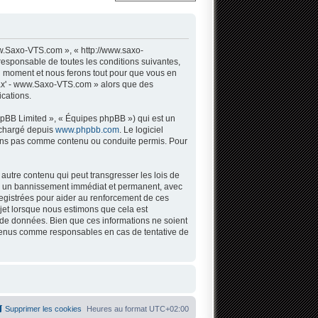
w.Saxo-VTS.com », « http://www.saxo-
responsable de toutes les conditions suivantes,
l moment et nous ferons tout pour que vous en
 Sax' - www.Saxo-VTS.com » alors que des
cations.
hpBB Limited », « Équipes phpBB ») qui est un
léchargé depuis
www.phpbb.com
. Le logiciel
tons pas comme contenu ou conduite permis. Pour
autre contenu qui peut transgresser les lois de
 à un bannissement immédiat et permanent, avec
registrées pour aider au renforcement de ces
jet lorsque nous estimons que cela est
 de données. Bien que ces informations ne soient
 tenus comme responsables en cas de tentative de
Supprimer les cookies
Heures au format
UTC+02:00