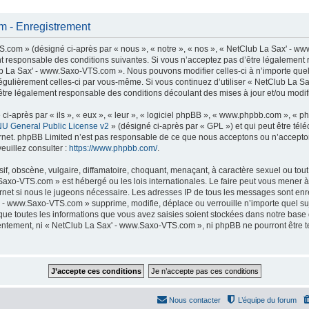
 - Enregistrement
com » (désigné ci-après par « nous », « notre », « nos », « NetClub La Sax' - ww
t responsable des conditions suivantes. Si vous n’acceptez pas d’être légalement 
lub La Sax' - www.Saxo-VTS.com ». Nous pouvons modifier celles-ci à n’importe que
er régulièrement celles-ci par vous-même. Si vous continuez d’utiliser « NetClub La
tre légalement responsable des conditions découlant des mises à jour et/ou modifi
-après par « ils », « eux », « leur », « logiciel phpBB », « www.phpbb.com », « p
U General Public License v2
» (désigné ci-après par « GPL ») et qui peut être té
ternet. phpBB Limited n’est pas responsable de ce que nous acceptons ou n’accep
euillez consulter :
https://www.phpbb.com/
.
f, obscène, vulgaire, diffamatoire, choquant, menaçant, à caractère sexuel ou tout 
Saxo-VTS.com » est hébergé ou les lois internationales. Le faire peut vous mener
nternet si nous le jugeons nécessaire. Les adresses IP de tous les messages sont en
 - www.Saxo-VTS.com » supprime, modifie, déplace ou verrouille n’importe quel su
ue toutes les informations que vous avez saisies soient stockées dans notre base
nsentement, ni « NetClub La Sax' - www.Saxo-VTS.com », ni phpBB ne pourront être
Nous contacter
L’équipe du forum