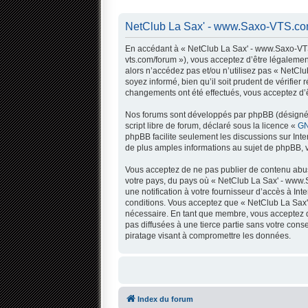
NetClub La Sax' - www.Saxo-VTS.com
En accédant à « NetClub La Sax' - www.Saxo-VTS.
vts.com/forum »), vous acceptez d’être légalemen
alors n’accédez pas et/ou n’utilisez pas « NetC
soyez informé, bien qu’il soit prudent de vérifi
changements ont été effectués, vous acceptez d’ê
Nos forums sont développés par phpBB (désigné ci
script libre de forum, déclaré sous la licence «
GN
phpBB facilite seulement les discussions sur In
de plus amples informations au sujet de phpBB, v
Vous acceptez de ne pas publier de contenu abusi
votre pays, du pays où « NetClub La Sax' - www.
une notification à votre fournisseur d’accès à I
conditions. Vous acceptez que « NetClub La Sax'
nécessaire. En tant que membre, vous acceptez q
pas diffusées à une tierce partie sans votre co
piratage visant à compromettre les données.
Index du forum