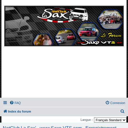
FAQ
Connexion
R
Index du forum
e
Langue :
c