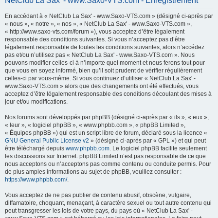
NetClub La Sax' - www.Saxo-VTS.com - Enregistrement
h
En accédant à « NetClub La Sax' - www.Saxo-VTS.com » (désigné ci-après par
e
« nous », « notre », « nos », « NetClub La Sax' - www.Saxo-VTS.com »,
r
« http://www.saxo-vts.com/forum »), vous acceptez d’être légalement
responsable des conditions suivantes. Si vous n’acceptez pas d’être
c
légalement responsable de toutes les conditions suivantes, alors n’accédez
h
pas et/ou n’utilisez pas « NetClub La Sax' - www.Saxo-VTS.com ». Nous
pouvons modifier celles-ci à n’importe quel moment et nous ferons tout pour
e
que vous en soyez informé, bien qu’il soit prudent de vérifier régulièrement
r
celles-ci par vous-même. Si vous continuez d’utiliser « NetClub La Sax' -
www.Saxo-VTS.com » alors que des changements ont été effectués, vous
acceptez d’être légalement responsable des conditions découlant des mises à
jour et/ou modifications.
Nos forums sont développés par phpBB (désigné ci-après par « ils », « eux »,
« leur », « logiciel phpBB », « www.phpbb.com », « phpBB Limited »,
« Équipes phpBB ») qui est un script libre de forum, déclaré sous la licence «
GNU General Public License v2
» (désigné ci-après par « GPL ») et qui peut
être téléchargé depuis
www.phpbb.com
. Le logiciel phpBB facilite seulement
les discussions sur Internet. phpBB Limited n’est pas responsable de ce que
nous acceptons ou n’acceptons pas comme contenu ou conduite permis. Pour
de plus amples informations au sujet de phpBB, veuillez consulter :
https://www.phpbb.com/
.
Vous acceptez de ne pas publier de contenu abusif, obscène, vulgaire,
diffamatoire, choquant, menaçant, à caractère sexuel ou tout autre contenu qui
peut transgresser les lois de votre pays, du pays où « NetClub La Sax' -