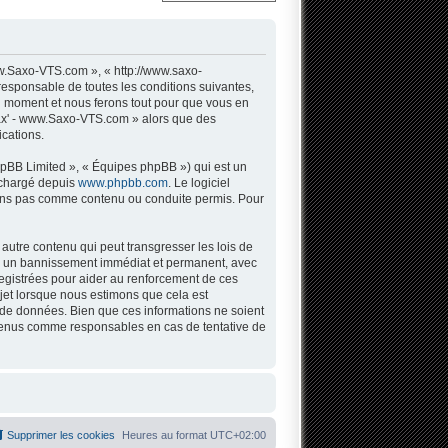
w.Saxo-VTS.com », « http://www.saxo-
responsable de toutes les conditions suivantes,
l moment et nous ferons tout pour que vous en
 Sax' - www.Saxo-VTS.com » alors que des
cations.
hpBB Limited », « Équipes phpBB ») qui est un
léchargé depuis
www.phpbb.com
. Le logiciel
tons pas comme contenu ou conduite permis. Pour
autre contenu qui peut transgresser les lois de
 à un bannissement immédiat et permanent, avec
registrées pour aider au renforcement de ces
jet lorsque nous estimons que cela est
 de données. Bien que ces informations ne soient
 tenus comme responsables en cas de tentative de
Supprimer les cookies
Heures au format
UTC+02:00