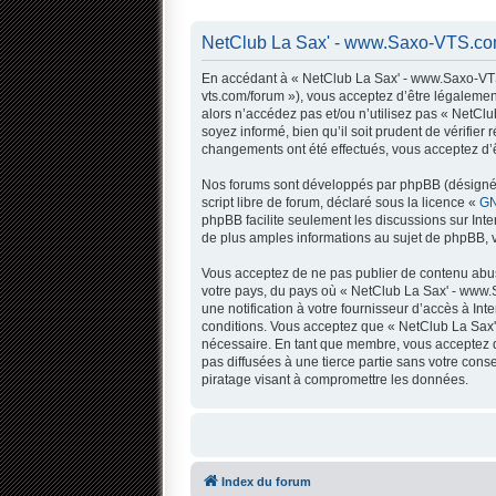
NetClub La Sax' - www.Saxo-VTS.com
En accédant à « NetClub La Sax' - www.Saxo-VTS.
vts.com/forum »), vous acceptez d’être légalemen
alors n’accédez pas et/ou n’utilisez pas « NetC
soyez informé, bien qu’il soit prudent de vérifi
changements ont été effectués, vous acceptez d’ê
Nos forums sont développés par phpBB (désigné ci
script libre de forum, déclaré sous la licence «
GN
phpBB facilite seulement les discussions sur In
de plus amples informations au sujet de phpBB, v
Vous acceptez de ne pas publier de contenu abusi
votre pays, du pays où « NetClub La Sax' - www.
une notification à votre fournisseur d’accès à I
conditions. Vous acceptez que « NetClub La Sax'
nécessaire. En tant que membre, vous acceptez q
pas diffusées à une tierce partie sans votre co
piratage visant à compromettre les données.
Index du forum