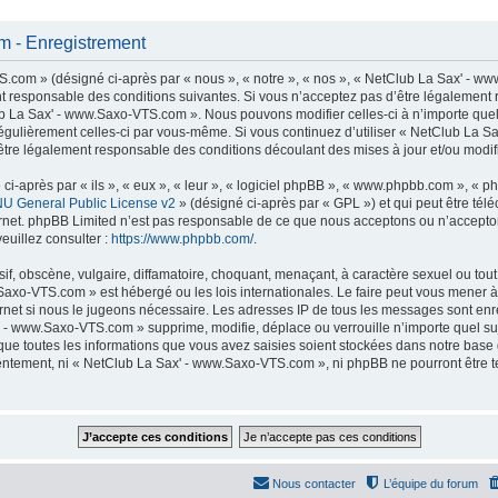
 - Enregistrement
com » (désigné ci-après par « nous », « notre », « nos », « NetClub La Sax' - ww
t responsable des conditions suivantes. Si vous n’acceptez pas d’être légalement 
lub La Sax' - www.Saxo-VTS.com ». Nous pouvons modifier celles-ci à n’importe que
er régulièrement celles-ci par vous-même. Si vous continuez d’utiliser « NetClub La
tre légalement responsable des conditions découlant des mises à jour et/ou modifi
-après par « ils », « eux », « leur », « logiciel phpBB », « www.phpbb.com », « p
U General Public License v2
» (désigné ci-après par « GPL ») et qui peut être té
ternet. phpBB Limited n’est pas responsable de ce que nous acceptons ou n’accep
euillez consulter :
https://www.phpbb.com/
.
f, obscène, vulgaire, diffamatoire, choquant, menaçant, à caractère sexuel ou tout 
Saxo-VTS.com » est hébergé ou les lois internationales. Le faire peut vous mener
nternet si nous le jugeons nécessaire. Les adresses IP de tous les messages sont en
 - www.Saxo-VTS.com » supprime, modifie, déplace ou verrouille n’importe quel su
ue toutes les informations que vous avez saisies soient stockées dans notre base
nsentement, ni « NetClub La Sax' - www.Saxo-VTS.com », ni phpBB ne pourront être
Nous contacter
L’équipe du forum