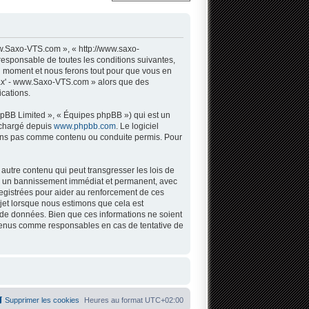
w.Saxo-VTS.com », « http://www.saxo-
responsable de toutes les conditions suivantes,
l moment et nous ferons tout pour que vous en
 Sax' - www.Saxo-VTS.com » alors que des
cations.
hpBB Limited », « Équipes phpBB ») qui est un
léchargé depuis
www.phpbb.com
. Le logiciel
tons pas comme contenu ou conduite permis. Pour
autre contenu qui peut transgresser les lois de
 à un bannissement immédiat et permanent, avec
registrées pour aider au renforcement de ces
jet lorsque nous estimons que cela est
 de données. Bien que ces informations ne soient
 tenus comme responsables en cas de tentative de
Supprimer les cookies
Heures au format
UTC+02:00