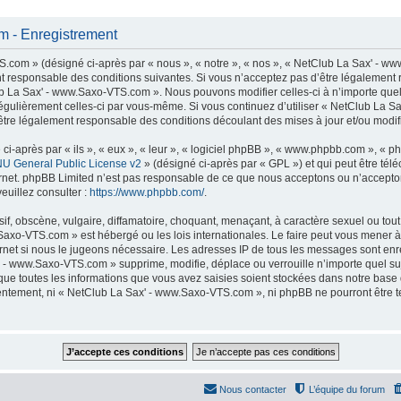
 - Enregistrement
com » (désigné ci-après par « nous », « notre », « nos », « NetClub La Sax' - ww
t responsable des conditions suivantes. Si vous n’acceptez pas d’être légalement 
lub La Sax' - www.Saxo-VTS.com ». Nous pouvons modifier celles-ci à n’importe que
er régulièrement celles-ci par vous-même. Si vous continuez d’utiliser « NetClub La
tre légalement responsable des conditions découlant des mises à jour et/ou modifi
-après par « ils », « eux », « leur », « logiciel phpBB », « www.phpbb.com », « p
U General Public License v2
» (désigné ci-après par « GPL ») et qui peut être té
ternet. phpBB Limited n’est pas responsable de ce que nous acceptons ou n’accep
euillez consulter :
https://www.phpbb.com/
.
f, obscène, vulgaire, diffamatoire, choquant, menaçant, à caractère sexuel ou tout 
Saxo-VTS.com » est hébergé ou les lois internationales. Le faire peut vous mener
nternet si nous le jugeons nécessaire. Les adresses IP de tous les messages sont en
 - www.Saxo-VTS.com » supprime, modifie, déplace ou verrouille n’importe quel su
ue toutes les informations que vous avez saisies soient stockées dans notre base
nsentement, ni « NetClub La Sax' - www.Saxo-VTS.com », ni phpBB ne pourront être
Nous contacter
L’équipe du forum