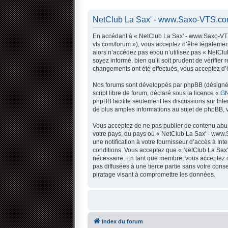
NetClub La Sax' - www.Saxo-VTS.com
En accédant à « NetClub La Sax' - www.Saxo-VTS.
vts.com/forum »), vous acceptez d’être légalemen
alors n’accédez pas et/ou n’utilisez pas « NetC
soyez informé, bien qu’il soit prudent de vérifi
changements ont été effectués, vous acceptez d’ê
Nos forums sont développés par phpBB (désigné ci
script libre de forum, déclaré sous la licence «
GN
phpBB facilite seulement les discussions sur In
de plus amples informations au sujet de phpBB, v
Vous acceptez de ne pas publier de contenu abusi
votre pays, du pays où « NetClub La Sax' - www.
une notification à votre fournisseur d’accès à I
conditions. Vous acceptez que « NetClub La Sax'
nécessaire. En tant que membre, vous acceptez q
pas diffusées à une tierce partie sans votre co
piratage visant à compromettre les données.
Index du forum