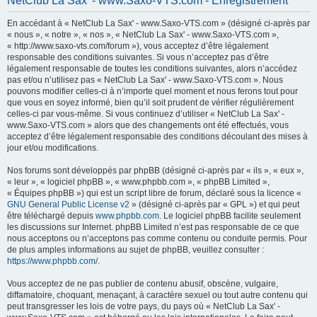
NetClub La Sax' - www.Saxo-VTS.com - Enregistrement
h
En accédant à « NetClub La Sax' - www.Saxo-VTS.com » (désigné ci-après par
e
« nous », « notre », « nos », « NetClub La Sax' - www.Saxo-VTS.com »,
r
« http://www.saxo-vts.com/forum »), vous acceptez d’être légalement
responsable des conditions suivantes. Si vous n’acceptez pas d’être
c
légalement responsable de toutes les conditions suivantes, alors n’accédez
h
pas et/ou n’utilisez pas « NetClub La Sax' - www.Saxo-VTS.com ». Nous
pouvons modifier celles-ci à n’importe quel moment et nous ferons tout pour
e
que vous en soyez informé, bien qu’il soit prudent de vérifier régulièrement
r
celles-ci par vous-même. Si vous continuez d’utiliser « NetClub La Sax' -
www.Saxo-VTS.com » alors que des changements ont été effectués, vous
acceptez d’être légalement responsable des conditions découlant des mises à
jour et/ou modifications.
Nos forums sont développés par phpBB (désigné ci-après par « ils », « eux »,
« leur », « logiciel phpBB », « www.phpbb.com », « phpBB Limited »,
« Équipes phpBB ») qui est un script libre de forum, déclaré sous la licence «
GNU General Public License v2
» (désigné ci-après par « GPL ») et qui peut
être téléchargé depuis
www.phpbb.com
. Le logiciel phpBB facilite seulement
les discussions sur Internet. phpBB Limited n’est pas responsable de ce que
nous acceptons ou n’acceptons pas comme contenu ou conduite permis. Pour
de plus amples informations au sujet de phpBB, veuillez consulter :
https://www.phpbb.com/
.
Vous acceptez de ne pas publier de contenu abusif, obscène, vulgaire,
diffamatoire, choquant, menaçant, à caractère sexuel ou tout autre contenu qui
peut transgresser les lois de votre pays, du pays où « NetClub La Sax' -