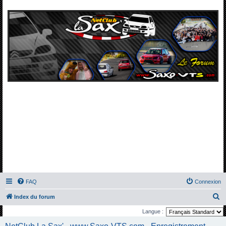
FAQ
Connexion
R
Index du forum
e
Langue :
c