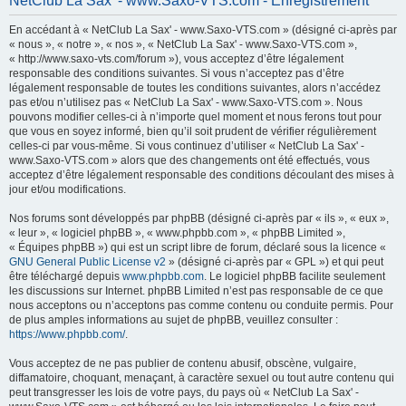
NetClub La Sax' - www.Saxo-VTS.com - Enregistrement
h
En accédant à « NetClub La Sax' - www.Saxo-VTS.com » (désigné ci-après par
e
« nous », « notre », « nos », « NetClub La Sax' - www.Saxo-VTS.com »,
r
« http://www.saxo-vts.com/forum »), vous acceptez d’être légalement
responsable des conditions suivantes. Si vous n’acceptez pas d’être
c
légalement responsable de toutes les conditions suivantes, alors n’accédez
h
pas et/ou n’utilisez pas « NetClub La Sax' - www.Saxo-VTS.com ». Nous
pouvons modifier celles-ci à n’importe quel moment et nous ferons tout pour
e
que vous en soyez informé, bien qu’il soit prudent de vérifier régulièrement
r
celles-ci par vous-même. Si vous continuez d’utiliser « NetClub La Sax' -
www.Saxo-VTS.com » alors que des changements ont été effectués, vous
acceptez d’être légalement responsable des conditions découlant des mises à
jour et/ou modifications.
Nos forums sont développés par phpBB (désigné ci-après par « ils », « eux »,
« leur », « logiciel phpBB », « www.phpbb.com », « phpBB Limited »,
« Équipes phpBB ») qui est un script libre de forum, déclaré sous la licence «
GNU General Public License v2
» (désigné ci-après par « GPL ») et qui peut
être téléchargé depuis
www.phpbb.com
. Le logiciel phpBB facilite seulement
les discussions sur Internet. phpBB Limited n’est pas responsable de ce que
nous acceptons ou n’acceptons pas comme contenu ou conduite permis. Pour
de plus amples informations au sujet de phpBB, veuillez consulter :
https://www.phpbb.com/
.
Vous acceptez de ne pas publier de contenu abusif, obscène, vulgaire,
diffamatoire, choquant, menaçant, à caractère sexuel ou tout autre contenu qui
peut transgresser les lois de votre pays, du pays où « NetClub La Sax' -