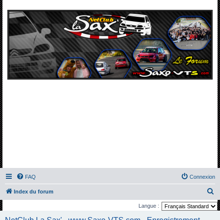
FAQ
Connexion
R
Index du forum
e
Langue :
c