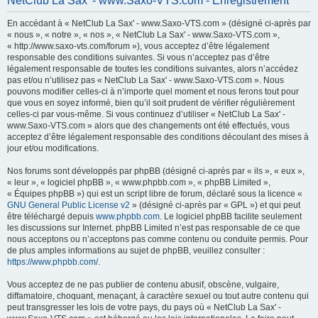
NetClub La Sax' - www.Saxo-VTS.com - Enregistrement
h
En accédant à « NetClub La Sax' - www.Saxo-VTS.com » (désigné ci-après par
e
« nous », « notre », « nos », « NetClub La Sax' - www.Saxo-VTS.com »,
r
« http://www.saxo-vts.com/forum »), vous acceptez d’être légalement
responsable des conditions suivantes. Si vous n’acceptez pas d’être
c
légalement responsable de toutes les conditions suivantes, alors n’accédez
h
pas et/ou n’utilisez pas « NetClub La Sax' - www.Saxo-VTS.com ». Nous
pouvons modifier celles-ci à n’importe quel moment et nous ferons tout pour
e
que vous en soyez informé, bien qu’il soit prudent de vérifier régulièrement
r
celles-ci par vous-même. Si vous continuez d’utiliser « NetClub La Sax' -
www.Saxo-VTS.com » alors que des changements ont été effectués, vous
acceptez d’être légalement responsable des conditions découlant des mises à
jour et/ou modifications.
Nos forums sont développés par phpBB (désigné ci-après par « ils », « eux »,
« leur », « logiciel phpBB », « www.phpbb.com », « phpBB Limited »,
« Équipes phpBB ») qui est un script libre de forum, déclaré sous la licence «
GNU General Public License v2
» (désigné ci-après par « GPL ») et qui peut
être téléchargé depuis
www.phpbb.com
. Le logiciel phpBB facilite seulement
les discussions sur Internet. phpBB Limited n’est pas responsable de ce que
nous acceptons ou n’acceptons pas comme contenu ou conduite permis. Pour
de plus amples informations au sujet de phpBB, veuillez consulter :
https://www.phpbb.com/
.
Vous acceptez de ne pas publier de contenu abusif, obscène, vulgaire,
diffamatoire, choquant, menaçant, à caractère sexuel ou tout autre contenu qui
peut transgresser les lois de votre pays, du pays où « NetClub La Sax' -