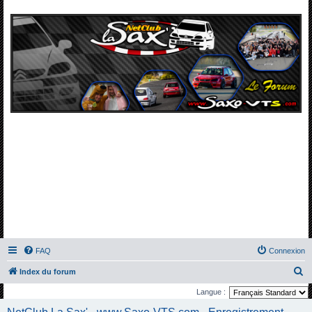
FAQ
Connexion
R
Index du forum
e
Langue :
c