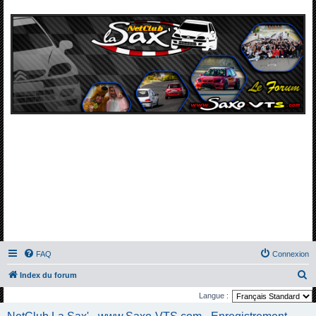
FAQ
Connexion
R
Index du forum
e
Langue :
c