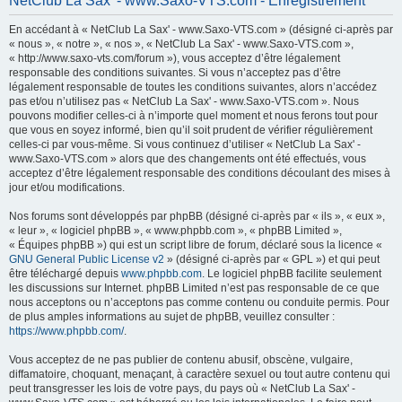
NetClub La Sax' - www.Saxo-VTS.com - Enregistrement
h
En accédant à « NetClub La Sax' - www.Saxo-VTS.com » (désigné ci-après par
e
« nous », « notre », « nos », « NetClub La Sax' - www.Saxo-VTS.com »,
r
« http://www.saxo-vts.com/forum »), vous acceptez d’être légalement
responsable des conditions suivantes. Si vous n’acceptez pas d’être
c
légalement responsable de toutes les conditions suivantes, alors n’accédez
h
pas et/ou n’utilisez pas « NetClub La Sax' - www.Saxo-VTS.com ». Nous
pouvons modifier celles-ci à n’importe quel moment et nous ferons tout pour
e
que vous en soyez informé, bien qu’il soit prudent de vérifier régulièrement
r
celles-ci par vous-même. Si vous continuez d’utiliser « NetClub La Sax' -
www.Saxo-VTS.com » alors que des changements ont été effectués, vous
acceptez d’être légalement responsable des conditions découlant des mises à
jour et/ou modifications.
Nos forums sont développés par phpBB (désigné ci-après par « ils », « eux »,
« leur », « logiciel phpBB », « www.phpbb.com », « phpBB Limited »,
« Équipes phpBB ») qui est un script libre de forum, déclaré sous la licence «
GNU General Public License v2
» (désigné ci-après par « GPL ») et qui peut
être téléchargé depuis
www.phpbb.com
. Le logiciel phpBB facilite seulement
les discussions sur Internet. phpBB Limited n’est pas responsable de ce que
nous acceptons ou n’acceptons pas comme contenu ou conduite permis. Pour
de plus amples informations au sujet de phpBB, veuillez consulter :
https://www.phpbb.com/
.
Vous acceptez de ne pas publier de contenu abusif, obscène, vulgaire,
diffamatoire, choquant, menaçant, à caractère sexuel ou tout autre contenu qui
peut transgresser les lois de votre pays, du pays où « NetClub La Sax' -