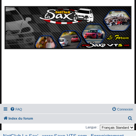
FAQ
Connexion
R
Index du forum
e
Langue :
c