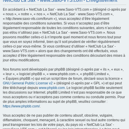
NetClub La Sax' - www.Saxo-VTS.com - Enregistrement
h
En accédant à « NetClub La Sax' - www.Saxo-VTS.com » (désigné ci-après par
e
« nous », « notre », « nos », « NetClub La Sax' - www.Saxo-VTS.com »,
r
« http://www.saxo-vts.com/forum »), vous acceptez d’être légalement
responsable des conditions suivantes. Si vous n’acceptez pas d’être
c
légalement responsable de toutes les conditions suivantes, alors n’accédez
h
pas et/ou n’utilisez pas « NetClub La Sax' - www.Saxo-VTS.com ». Nous
pouvons modifier celles-ci à n’importe quel moment et nous ferons tout pour
e
que vous en soyez informé, bien qu’il soit prudent de vérifier régulièrement
r
celles-ci par vous-même. Si vous continuez d’utiliser « NetClub La Sax' -
www.Saxo-VTS.com » alors que des changements ont été effectués, vous
acceptez d’être légalement responsable des conditions découlant des mises à
jour et/ou modifications.
Nos forums sont développés par phpBB (désigné ci-après par « ils », « eux »,
« leur », « logiciel phpBB », « www.phpbb.com », « phpBB Limited »,
« Équipes phpBB ») qui est un script libre de forum, déclaré sous la licence «
GNU General Public License v2
» (désigné ci-après par « GPL ») et qui peut
être téléchargé depuis
www.phpbb.com
. Le logiciel phpBB facilite seulement
les discussions sur Internet. phpBB Limited n’est pas responsable de ce que
nous acceptons ou n’acceptons pas comme contenu ou conduite permis. Pour
de plus amples informations au sujet de phpBB, veuillez consulter :
https://www.phpbb.com/
.
Vous acceptez de ne pas publier de contenu abusif, obscène, vulgaire,
diffamatoire, choquant, menaçant, à caractère sexuel ou tout autre contenu qui
peut transgresser les lois de votre pays, du pays où « NetClub La Sax' -