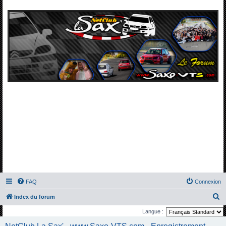
FAQ
Connexion
R
Index du forum
e
Langue :
c