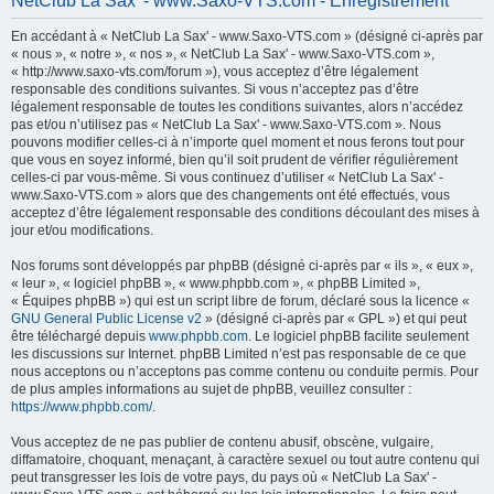
NetClub La Sax' - www.Saxo-VTS.com - Enregistrement
h
En accédant à « NetClub La Sax' - www.Saxo-VTS.com » (désigné ci-après par
e
« nous », « notre », « nos », « NetClub La Sax' - www.Saxo-VTS.com »,
r
« http://www.saxo-vts.com/forum »), vous acceptez d’être légalement
responsable des conditions suivantes. Si vous n’acceptez pas d’être
c
légalement responsable de toutes les conditions suivantes, alors n’accédez
h
pas et/ou n’utilisez pas « NetClub La Sax' - www.Saxo-VTS.com ». Nous
pouvons modifier celles-ci à n’importe quel moment et nous ferons tout pour
e
que vous en soyez informé, bien qu’il soit prudent de vérifier régulièrement
r
celles-ci par vous-même. Si vous continuez d’utiliser « NetClub La Sax' -
www.Saxo-VTS.com » alors que des changements ont été effectués, vous
acceptez d’être légalement responsable des conditions découlant des mises à
jour et/ou modifications.
Nos forums sont développés par phpBB (désigné ci-après par « ils », « eux »,
« leur », « logiciel phpBB », « www.phpbb.com », « phpBB Limited »,
« Équipes phpBB ») qui est un script libre de forum, déclaré sous la licence «
GNU General Public License v2
» (désigné ci-après par « GPL ») et qui peut
être téléchargé depuis
www.phpbb.com
. Le logiciel phpBB facilite seulement
les discussions sur Internet. phpBB Limited n’est pas responsable de ce que
nous acceptons ou n’acceptons pas comme contenu ou conduite permis. Pour
de plus amples informations au sujet de phpBB, veuillez consulter :
https://www.phpbb.com/
.
Vous acceptez de ne pas publier de contenu abusif, obscène, vulgaire,
diffamatoire, choquant, menaçant, à caractère sexuel ou tout autre contenu qui
peut transgresser les lois de votre pays, du pays où « NetClub La Sax' -