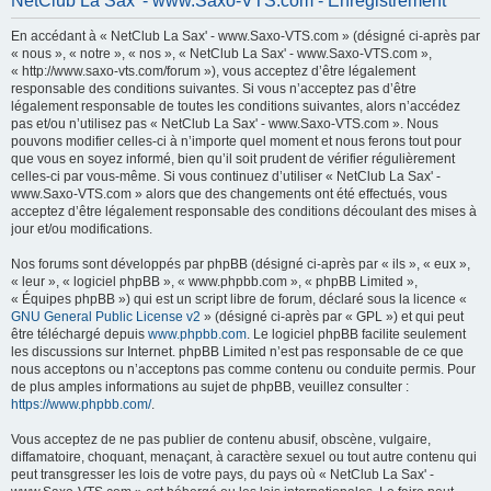
NetClub La Sax' - www.Saxo-VTS.com - Enregistrement
h
En accédant à « NetClub La Sax' - www.Saxo-VTS.com » (désigné ci-après par
e
« nous », « notre », « nos », « NetClub La Sax' - www.Saxo-VTS.com »,
r
« http://www.saxo-vts.com/forum »), vous acceptez d’être légalement
responsable des conditions suivantes. Si vous n’acceptez pas d’être
c
légalement responsable de toutes les conditions suivantes, alors n’accédez
h
pas et/ou n’utilisez pas « NetClub La Sax' - www.Saxo-VTS.com ». Nous
pouvons modifier celles-ci à n’importe quel moment et nous ferons tout pour
e
que vous en soyez informé, bien qu’il soit prudent de vérifier régulièrement
r
celles-ci par vous-même. Si vous continuez d’utiliser « NetClub La Sax' -
www.Saxo-VTS.com » alors que des changements ont été effectués, vous
acceptez d’être légalement responsable des conditions découlant des mises à
jour et/ou modifications.
Nos forums sont développés par phpBB (désigné ci-après par « ils », « eux »,
« leur », « logiciel phpBB », « www.phpbb.com », « phpBB Limited »,
« Équipes phpBB ») qui est un script libre de forum, déclaré sous la licence «
GNU General Public License v2
» (désigné ci-après par « GPL ») et qui peut
être téléchargé depuis
www.phpbb.com
. Le logiciel phpBB facilite seulement
les discussions sur Internet. phpBB Limited n’est pas responsable de ce que
nous acceptons ou n’acceptons pas comme contenu ou conduite permis. Pour
de plus amples informations au sujet de phpBB, veuillez consulter :
https://www.phpbb.com/
.
Vous acceptez de ne pas publier de contenu abusif, obscène, vulgaire,
diffamatoire, choquant, menaçant, à caractère sexuel ou tout autre contenu qui
peut transgresser les lois de votre pays, du pays où « NetClub La Sax' -