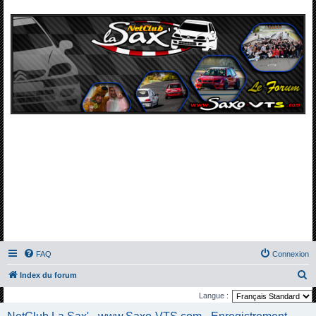
FAQ
Connexion
R
Index du forum
e
Langue :
c