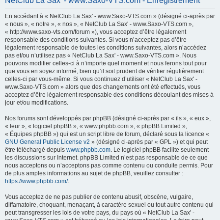
NetClub La Sax' - www.Saxo-VTS.com - Enregistrement
h
En accédant à « NetClub La Sax' - www.Saxo-VTS.com » (désigné ci-après par
e
« nous », « notre », « nos », « NetClub La Sax' - www.Saxo-VTS.com »,
r
« http://www.saxo-vts.com/forum »), vous acceptez d’être légalement
responsable des conditions suivantes. Si vous n’acceptez pas d’être
c
légalement responsable de toutes les conditions suivantes, alors n’accédez
h
pas et/ou n’utilisez pas « NetClub La Sax' - www.Saxo-VTS.com ». Nous
pouvons modifier celles-ci à n’importe quel moment et nous ferons tout pour
e
que vous en soyez informé, bien qu’il soit prudent de vérifier régulièrement
r
celles-ci par vous-même. Si vous continuez d’utiliser « NetClub La Sax' -
www.Saxo-VTS.com » alors que des changements ont été effectués, vous
acceptez d’être légalement responsable des conditions découlant des mises à
jour et/ou modifications.
Nos forums sont développés par phpBB (désigné ci-après par « ils », « eux »,
« leur », « logiciel phpBB », « www.phpbb.com », « phpBB Limited »,
« Équipes phpBB ») qui est un script libre de forum, déclaré sous la licence «
GNU General Public License v2
» (désigné ci-après par « GPL ») et qui peut
être téléchargé depuis
www.phpbb.com
. Le logiciel phpBB facilite seulement
les discussions sur Internet. phpBB Limited n’est pas responsable de ce que
nous acceptons ou n’acceptons pas comme contenu ou conduite permis. Pour
de plus amples informations au sujet de phpBB, veuillez consulter :
https://www.phpbb.com/
.
Vous acceptez de ne pas publier de contenu abusif, obscène, vulgaire,
diffamatoire, choquant, menaçant, à caractère sexuel ou tout autre contenu qui
peut transgresser les lois de votre pays, du pays où « NetClub La Sax' -