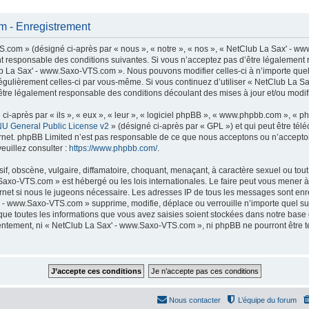
 - Enregistrement
com » (désigné ci-après par « nous », « notre », « nos », « NetClub La Sax' - ww
t responsable des conditions suivantes. Si vous n’acceptez pas d’être légalement 
lub La Sax' - www.Saxo-VTS.com ». Nous pouvons modifier celles-ci à n’importe que
er régulièrement celles-ci par vous-même. Si vous continuez d’utiliser « NetClub La
tre légalement responsable des conditions découlant des mises à jour et/ou modifi
-après par « ils », « eux », « leur », « logiciel phpBB », « www.phpbb.com », « p
U General Public License v2
» (désigné ci-après par « GPL ») et qui peut être té
ternet. phpBB Limited n’est pas responsable de ce que nous acceptons ou n’accep
euillez consulter :
https://www.phpbb.com/
.
f, obscène, vulgaire, diffamatoire, choquant, menaçant, à caractère sexuel ou tout 
Saxo-VTS.com » est hébergé ou les lois internationales. Le faire peut vous mener
nternet si nous le jugeons nécessaire. Les adresses IP de tous les messages sont en
 - www.Saxo-VTS.com » supprime, modifie, déplace ou verrouille n’importe quel su
ue toutes les informations que vous avez saisies soient stockées dans notre base
nsentement, ni « NetClub La Sax' - www.Saxo-VTS.com », ni phpBB ne pourront être
Nous contacter
L’équipe du forum