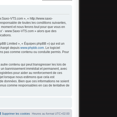
w.Saxo-VTS.com », « http://www.saxo-
responsable de toutes les conditions suivantes,
l moment et nous ferons tout pour que vous en
 Sax' - www.Saxo-VTS.com » alors que des
cations.
hpBB Limited », « Équipes phpBB ») qui est un
léchargé depuis
www.phpbb.com
. Le logiciel
tons pas comme contenu ou conduite permis. Pour
autre contenu qui peut transgresser les lois de
 à un bannissement immédiat et permanent, avec
registrées pour aider au renforcement de ces
jet lorsque nous estimons que cela est
 de données. Bien que ces informations ne soient
 tenus comme responsables en cas de tentative de
Supprimer les cookies
Heures au format
UTC+02:00