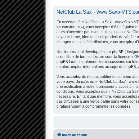
NetClub La Sax' - www.Saxo-VTS.com
En accédant à « NetClub La Sax' - www.Saxo-VTS.
vts.com/forum »), vous acceptez d’être légalemen
alors n’accédez pas et/ou n’utilisez pas « NetC
soyez informé, bien qu’il soit prudent de vérifi
changements ont été effectués, vous acceptez d’ê
Nos forums sont développés par phpBB (désigné ci
script libre de forum, déclaré sous la licence «
GN
phpBB facilite seulement les discussions sur In
de plus amples informations au sujet de phpBB, v
Vous acceptez de ne pas publier de contenu abusi
votre pays, du pays où « NetClub La Sax' - www.
une notification à votre fournisseur d’accès à I
conditions. Vous acceptez que « NetClub La Sax'
nécessaire. En tant que membre, vous acceptez q
pas diffusées à une tierce partie sans votre co
piratage visant à compromettre les données.
Index du forum