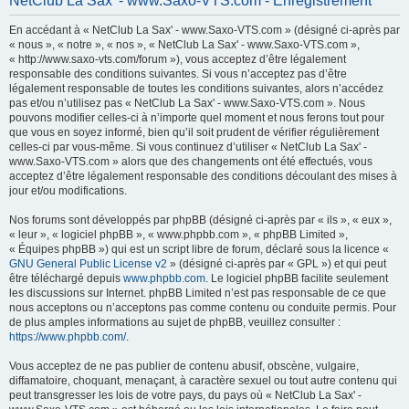
NetClub La Sax' - www.Saxo-VTS.com - Enregistrement
h
En accédant à « NetClub La Sax' - www.Saxo-VTS.com » (désigné ci-après par
e
« nous », « notre », « nos », « NetClub La Sax' - www.Saxo-VTS.com »,
r
« http://www.saxo-vts.com/forum »), vous acceptez d’être légalement
responsable des conditions suivantes. Si vous n’acceptez pas d’être
c
légalement responsable de toutes les conditions suivantes, alors n’accédez
h
pas et/ou n’utilisez pas « NetClub La Sax' - www.Saxo-VTS.com ». Nous
pouvons modifier celles-ci à n’importe quel moment et nous ferons tout pour
e
que vous en soyez informé, bien qu’il soit prudent de vérifier régulièrement
r
celles-ci par vous-même. Si vous continuez d’utiliser « NetClub La Sax' -
www.Saxo-VTS.com » alors que des changements ont été effectués, vous
acceptez d’être légalement responsable des conditions découlant des mises à
jour et/ou modifications.
Nos forums sont développés par phpBB (désigné ci-après par « ils », « eux »,
« leur », « logiciel phpBB », « www.phpbb.com », « phpBB Limited »,
« Équipes phpBB ») qui est un script libre de forum, déclaré sous la licence «
GNU General Public License v2
» (désigné ci-après par « GPL ») et qui peut
être téléchargé depuis
www.phpbb.com
. Le logiciel phpBB facilite seulement
les discussions sur Internet. phpBB Limited n’est pas responsable de ce que
nous acceptons ou n’acceptons pas comme contenu ou conduite permis. Pour
de plus amples informations au sujet de phpBB, veuillez consulter :
https://www.phpbb.com/
.
Vous acceptez de ne pas publier de contenu abusif, obscène, vulgaire,
diffamatoire, choquant, menaçant, à caractère sexuel ou tout autre contenu qui
peut transgresser les lois de votre pays, du pays où « NetClub La Sax' -