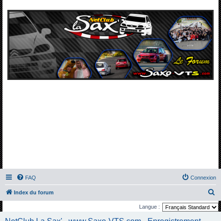
FAQ
Connexion
R
Index du forum
e
Langue :
c