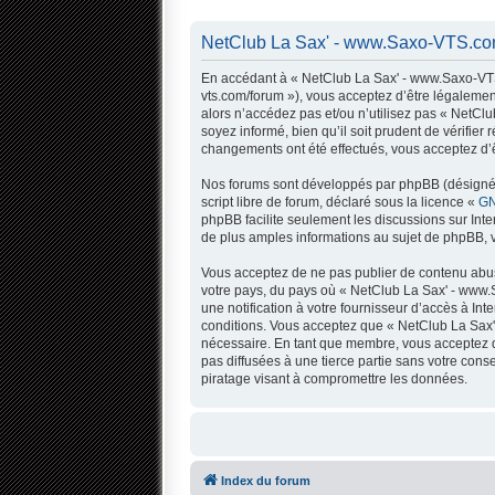
NetClub La Sax' - www.Saxo-VTS.com
En accédant à « NetClub La Sax' - www.Saxo-VTS.
vts.com/forum »), vous acceptez d’être légalemen
alors n’accédez pas et/ou n’utilisez pas « NetC
soyez informé, bien qu’il soit prudent de vérifi
changements ont été effectués, vous acceptez d’ê
Nos forums sont développés par phpBB (désigné ci
script libre de forum, déclaré sous la licence «
GN
phpBB facilite seulement les discussions sur In
de plus amples informations au sujet de phpBB, v
Vous acceptez de ne pas publier de contenu abusi
votre pays, du pays où « NetClub La Sax' - www.
une notification à votre fournisseur d’accès à I
conditions. Vous acceptez que « NetClub La Sax'
nécessaire. En tant que membre, vous acceptez q
pas diffusées à une tierce partie sans votre co
piratage visant à compromettre les données.
Index du forum