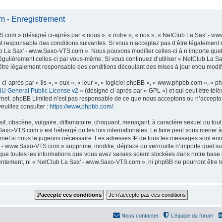
 - Enregistrement
com » (désigné ci-après par « nous », « notre », « nos », « NetClub La Sax' - ww
t responsable des conditions suivantes. Si vous n’acceptez pas d’être légalement 
lub La Sax' - www.Saxo-VTS.com ». Nous pouvons modifier celles-ci à n’importe que
er régulièrement celles-ci par vous-même. Si vous continuez d’utiliser « NetClub La
tre légalement responsable des conditions découlant des mises à jour et/ou modifi
-après par « ils », « eux », « leur », « logiciel phpBB », « www.phpbb.com », « p
U General Public License v2
» (désigné ci-après par « GPL ») et qui peut être té
ternet. phpBB Limited n’est pas responsable de ce que nous acceptons ou n’accep
euillez consulter :
https://www.phpbb.com/
.
f, obscène, vulgaire, diffamatoire, choquant, menaçant, à caractère sexuel ou tout 
Saxo-VTS.com » est hébergé ou les lois internationales. Le faire peut vous mener
nternet si nous le jugeons nécessaire. Les adresses IP de tous les messages sont en
 - www.Saxo-VTS.com » supprime, modifie, déplace ou verrouille n’importe quel su
ue toutes les informations que vous avez saisies soient stockées dans notre base
nsentement, ni « NetClub La Sax' - www.Saxo-VTS.com », ni phpBB ne pourront être
Nous contacter
L’équipe du forum