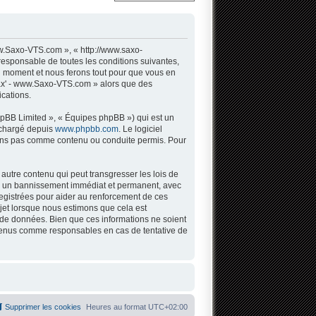
w.Saxo-VTS.com », « http://www.saxo-
responsable de toutes les conditions suivantes,
l moment et nous ferons tout pour que vous en
 Sax' - www.Saxo-VTS.com » alors que des
cations.
hpBB Limited », « Équipes phpBB ») qui est un
léchargé depuis
www.phpbb.com
. Le logiciel
tons pas comme contenu ou conduite permis. Pour
autre contenu qui peut transgresser les lois de
 à un bannissement immédiat et permanent, avec
registrées pour aider au renforcement de ces
jet lorsque nous estimons que cela est
 de données. Bien que ces informations ne soient
 tenus comme responsables en cas de tentative de
Supprimer les cookies
Heures au format
UTC+02:00