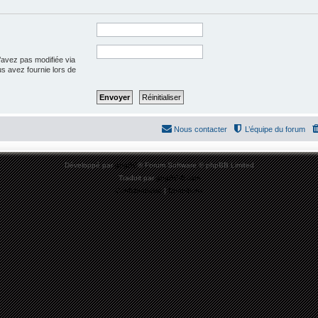
’avez pas modifiée via
ous avez fournie lors de
Nous contacter
L’équipe du forum
Développé par
phpBB
® Forum Software © phpBB Limited
Traduit par
phpBB-fr.com
Confidentialité
|
Conditions