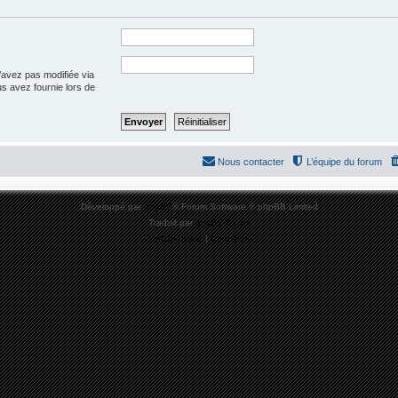
’avez pas modifiée via
ous avez fournie lors de
Nous contacter
L’équipe du forum
Développé par
phpBB
® Forum Software © phpBB Limited
Traduit par
phpBB-fr.com
Confidentialité
|
Conditions