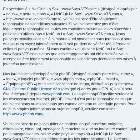
h
En accédant à « NetClub La Sax' - www.Saxo-VTS.com » (désigné ci-après par
e
« nous », « notre », « nos », « NetClub La Sax' - www.Saxo-VTS.com »,
« http://www.saxo-vts.com/forum »), vous acceptez d’être légalement
r
responsable des conditions suivantes. Si vous n’acceptez pas d’être
c
légalement responsable de toutes les conditions suivantes, alors n’accédez
pas et/ou n’utilisez pas « NetClub La Sax' - www.Saxo-VTS.com ». Nous
h
pouvons modifier celles-ci à n’importe quel moment et nous ferons tout pour
e
que vous en soyez informé, bien qu’il soit prudent de vérifier régulièrement
celles-ci par vous-même. Si vous continuez d’utiliser « NetClub La Sax' -
r
www.Saxo-VTS.com » alors que des changements ont été effectués, vous
acceptez d’être légalement responsable des conditions découlant des mises à
jour et/ou modifications.
Nos forums sont développés par phpBB (désigné ci-après par « ils », « eux »,
« leur », « logiciel phpBB », « www.phpbb.com », « phpBB Limited »,
« Équipes phpBB ») qui est un script libre de forum, déclaré sous la licence «
GNU General Public License v2
» (désigné ci-après par « GPL ») et qui peut
être téléchargé depuis
www.phpbb.com
. Le logiciel phpBB facilite seulement
les discussions sur Internet. phpBB Limited n’est pas responsable de ce que
nous acceptons ou n’acceptons pas comme contenu ou conduite permis. Pour
de plus amples informations au sujet de phpBB, veuillez consulter :
https://www.phpbb.com/
.
Vous acceptez de ne pas publier de contenu abusif, obscène, vulgaire,
diffamatoire, choquant, menaçant, à caractère sexuel ou tout autre contenu qui
peut transgresser les lois de votre pays, du pays où « NetClub La Sax' -
www.Saxo-VTS.com » est hébergé ou les lois internationales. Le faire peut