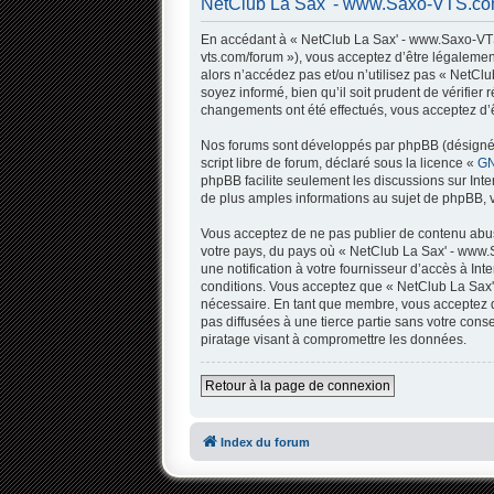
NetClub La Sax' - www.Saxo-VTS.com 
En accédant à « NetClub La Sax' - www.Saxo-VTS.
vts.com/forum »), vous acceptez d’être légalemen
alors n’accédez pas et/ou n’utilisez pas « NetC
soyez informé, bien qu’il soit prudent de vérifi
changements ont été effectués, vous acceptez d’ê
Nos forums sont développés par phpBB (désigné ci
script libre de forum, déclaré sous la licence «
GN
phpBB facilite seulement les discussions sur In
de plus amples informations au sujet de phpBB, v
Vous acceptez de ne pas publier de contenu abusi
votre pays, du pays où « NetClub La Sax' - www.
une notification à votre fournisseur d’accès à I
conditions. Vous acceptez que « NetClub La Sax'
nécessaire. En tant que membre, vous acceptez q
pas diffusées à une tierce partie sans votre co
piratage visant à compromettre les données.
Retour à la page de connexion
Index du forum