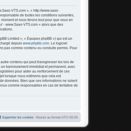
w.Saxo-VTS.com », « http://www.saxo-
responsable de toutes les conditions suivantes,
l moment et nous ferons tout pour que vous en
 Sax' - www.Saxo-VTS.com » alors que des
cations.
hpBB Limited », « Équipes phpBB ») qui est un
léchargé depuis
www.phpbb.com
. Le logiciel
tons pas comme contenu ou conduite permis. Pour
autre contenu qui peut transgresser les lois de
 à un bannissement immédiat et permanent, avec
registrées pour aider au renforcement de ces
jet lorsque nous estimons que cela est
 de données. Bien que ces informations ne soient
 tenus comme responsables en cas de tentative de
Supprimer les cookies
Heures au format
UTC+02:00