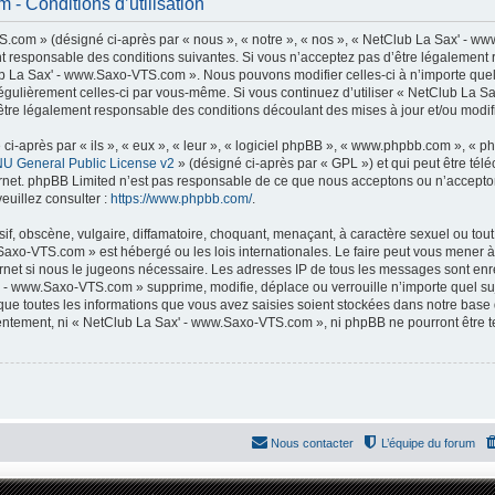
- Conditions d’utilisation
com » (désigné ci-après par « nous », « notre », « nos », « NetClub La Sax' - ww
t responsable des conditions suivantes. Si vous n’acceptez pas d’être légalement 
lub La Sax' - www.Saxo-VTS.com ». Nous pouvons modifier celles-ci à n’importe que
er régulièrement celles-ci par vous-même. Si vous continuez d’utiliser « NetClub La
tre légalement responsable des conditions découlant des mises à jour et/ou modifi
-après par « ils », « eux », « leur », « logiciel phpBB », « www.phpbb.com », « p
U General Public License v2
» (désigné ci-après par « GPL ») et qui peut être té
ternet. phpBB Limited n’est pas responsable de ce que nous acceptons ou n’accep
euillez consulter :
https://www.phpbb.com/
.
f, obscène, vulgaire, diffamatoire, choquant, menaçant, à caractère sexuel ou tout 
Saxo-VTS.com » est hébergé ou les lois internationales. Le faire peut vous mener
nternet si nous le jugeons nécessaire. Les adresses IP de tous les messages sont en
 - www.Saxo-VTS.com » supprime, modifie, déplace ou verrouille n’importe quel su
ue toutes les informations que vous avez saisies soient stockées dans notre base
nsentement, ni « NetClub La Sax' - www.Saxo-VTS.com », ni phpBB ne pourront être
Nous contacter
L’équipe du forum