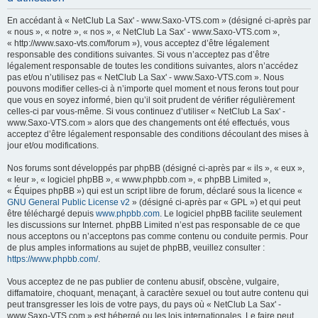
h
En accédant à « NetClub La Sax' - www.Saxo-VTS.com » (désigné ci-après par
e
« nous », « notre », « nos », « NetClub La Sax' - www.Saxo-VTS.com »,
« http://www.saxo-vts.com/forum »), vous acceptez d’être légalement
r
responsable des conditions suivantes. Si vous n’acceptez pas d’être
c
légalement responsable de toutes les conditions suivantes, alors n’accédez
pas et/ou n’utilisez pas « NetClub La Sax' - www.Saxo-VTS.com ». Nous
h
pouvons modifier celles-ci à n’importe quel moment et nous ferons tout pour
e
que vous en soyez informé, bien qu’il soit prudent de vérifier régulièrement
celles-ci par vous-même. Si vous continuez d’utiliser « NetClub La Sax' -
r
www.Saxo-VTS.com » alors que des changements ont été effectués, vous
acceptez d’être légalement responsable des conditions découlant des mises à
jour et/ou modifications.
Nos forums sont développés par phpBB (désigné ci-après par « ils », « eux »,
« leur », « logiciel phpBB », « www.phpbb.com », « phpBB Limited »,
« Équipes phpBB ») qui est un script libre de forum, déclaré sous la licence «
GNU General Public License v2
» (désigné ci-après par « GPL ») et qui peut
être téléchargé depuis
www.phpbb.com
. Le logiciel phpBB facilite seulement
les discussions sur Internet. phpBB Limited n’est pas responsable de ce que
nous acceptons ou n’acceptons pas comme contenu ou conduite permis. Pour
de plus amples informations au sujet de phpBB, veuillez consulter :
https://www.phpbb.com/
.
Vous acceptez de ne pas publier de contenu abusif, obscène, vulgaire,
diffamatoire, choquant, menaçant, à caractère sexuel ou tout autre contenu qui
peut transgresser les lois de votre pays, du pays où « NetClub La Sax' -
www.Saxo-VTS.com » est hébergé ou les lois internationales. Le faire peut