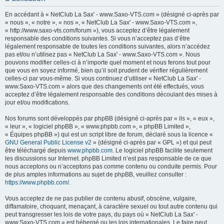
h
En accédant à « NetClub La Sax' - www.Saxo-VTS.com » (désigné ci-après par
e
« nous », « notre », « nos », « NetClub La Sax' - www.Saxo-VTS.com »,
« http://www.saxo-vts.com/forum »), vous acceptez d’être légalement
r
responsable des conditions suivantes. Si vous n’acceptez pas d’être
c
légalement responsable de toutes les conditions suivantes, alors n’accédez
pas et/ou n’utilisez pas « NetClub La Sax' - www.Saxo-VTS.com ». Nous
h
pouvons modifier celles-ci à n’importe quel moment et nous ferons tout pour
e
que vous en soyez informé, bien qu’il soit prudent de vérifier régulièrement
celles-ci par vous-même. Si vous continuez d’utiliser « NetClub La Sax' -
r
www.Saxo-VTS.com » alors que des changements ont été effectués, vous
acceptez d’être légalement responsable des conditions découlant des mises à
jour et/ou modifications.
Nos forums sont développés par phpBB (désigné ci-après par « ils », « eux »,
« leur », « logiciel phpBB », « www.phpbb.com », « phpBB Limited »,
« Équipes phpBB ») qui est un script libre de forum, déclaré sous la licence «
GNU General Public License v2
» (désigné ci-après par « GPL ») et qui peut
être téléchargé depuis
www.phpbb.com
. Le logiciel phpBB facilite seulement
les discussions sur Internet. phpBB Limited n’est pas responsable de ce que
nous acceptons ou n’acceptons pas comme contenu ou conduite permis. Pour
de plus amples informations au sujet de phpBB, veuillez consulter :
https://www.phpbb.com/
.
Vous acceptez de ne pas publier de contenu abusif, obscène, vulgaire,
diffamatoire, choquant, menaçant, à caractère sexuel ou tout autre contenu qui
peut transgresser les lois de votre pays, du pays où « NetClub La Sax' -
www.Saxo-VTS.com » est hébergé ou les lois internationales. Le faire peut