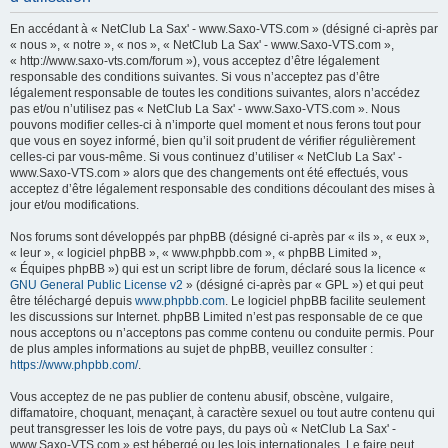
h
En accédant à « NetClub La Sax' - www.Saxo-VTS.com » (désigné ci-après par
e
« nous », « notre », « nos », « NetClub La Sax' - www.Saxo-VTS.com »,
« http://www.saxo-vts.com/forum »), vous acceptez d’être légalement
r
responsable des conditions suivantes. Si vous n’acceptez pas d’être
c
légalement responsable de toutes les conditions suivantes, alors n’accédez
pas et/ou n’utilisez pas « NetClub La Sax' - www.Saxo-VTS.com ». Nous
h
pouvons modifier celles-ci à n’importe quel moment et nous ferons tout pour
e
que vous en soyez informé, bien qu’il soit prudent de vérifier régulièrement
celles-ci par vous-même. Si vous continuez d’utiliser « NetClub La Sax' -
r
www.Saxo-VTS.com » alors que des changements ont été effectués, vous
acceptez d’être légalement responsable des conditions découlant des mises à
jour et/ou modifications.
Nos forums sont développés par phpBB (désigné ci-après par « ils », « eux »,
« leur », « logiciel phpBB », « www.phpbb.com », « phpBB Limited »,
« Équipes phpBB ») qui est un script libre de forum, déclaré sous la licence «
GNU General Public License v2
» (désigné ci-après par « GPL ») et qui peut
être téléchargé depuis
www.phpbb.com
. Le logiciel phpBB facilite seulement
les discussions sur Internet. phpBB Limited n’est pas responsable de ce que
nous acceptons ou n’acceptons pas comme contenu ou conduite permis. Pour
de plus amples informations au sujet de phpBB, veuillez consulter :
https://www.phpbb.com/
.
Vous acceptez de ne pas publier de contenu abusif, obscène, vulgaire,
diffamatoire, choquant, menaçant, à caractère sexuel ou tout autre contenu qui
peut transgresser les lois de votre pays, du pays où « NetClub La Sax' -
www.Saxo-VTS.com » est hébergé ou les lois internationales. Le faire peut