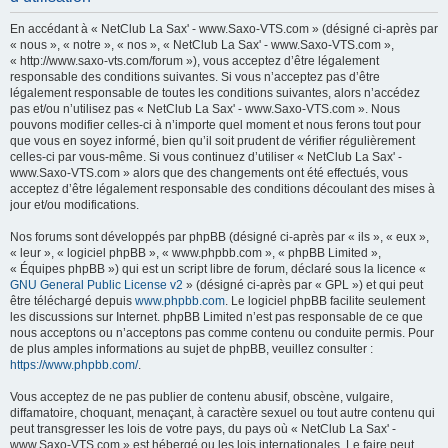
h
En accédant à « NetClub La Sax' - www.Saxo-VTS.com » (désigné ci-après par
e
« nous », « notre », « nos », « NetClub La Sax' - www.Saxo-VTS.com »,
« http://www.saxo-vts.com/forum »), vous acceptez d’être légalement
r
responsable des conditions suivantes. Si vous n’acceptez pas d’être
c
légalement responsable de toutes les conditions suivantes, alors n’accédez
pas et/ou n’utilisez pas « NetClub La Sax' - www.Saxo-VTS.com ». Nous
h
pouvons modifier celles-ci à n’importe quel moment et nous ferons tout pour
e
que vous en soyez informé, bien qu’il soit prudent de vérifier régulièrement
celles-ci par vous-même. Si vous continuez d’utiliser « NetClub La Sax' -
r
www.Saxo-VTS.com » alors que des changements ont été effectués, vous
acceptez d’être légalement responsable des conditions découlant des mises à
jour et/ou modifications.
Nos forums sont développés par phpBB (désigné ci-après par « ils », « eux »,
« leur », « logiciel phpBB », « www.phpbb.com », « phpBB Limited »,
« Équipes phpBB ») qui est un script libre de forum, déclaré sous la licence «
GNU General Public License v2
» (désigné ci-après par « GPL ») et qui peut
être téléchargé depuis
www.phpbb.com
. Le logiciel phpBB facilite seulement
les discussions sur Internet. phpBB Limited n’est pas responsable de ce que
nous acceptons ou n’acceptons pas comme contenu ou conduite permis. Pour
de plus amples informations au sujet de phpBB, veuillez consulter :
https://www.phpbb.com/
.
Vous acceptez de ne pas publier de contenu abusif, obscène, vulgaire,
diffamatoire, choquant, menaçant, à caractère sexuel ou tout autre contenu qui
peut transgresser les lois de votre pays, du pays où « NetClub La Sax' -
www.Saxo-VTS.com » est hébergé ou les lois internationales. Le faire peut