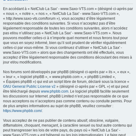
h
En accédant à « NetClub La Sax' - www.Saxo-VTS.com » (désigné ci-après par
e
« nous », « notre », « nos », « NetClub La Sax' - www.Saxo-VTS.com »,
« http://www.saxo-vts.com/forum »), vous acceptez d’être légalement
r
responsable des conditions suivantes. Si vous n’acceptez pas d’être
c
légalement responsable de toutes les conditions suivantes, alors n’accédez
pas et/ou n’utilisez pas « NetClub La Sax' - www.Saxo-VTS.com ». Nous
h
pouvons modifier celles-ci à n’importe quel moment et nous ferons tout pour
e
que vous en soyez informé, bien qu’il soit prudent de vérifier régulièrement
celles-ci par vous-même. Si vous continuez d’utiliser « NetClub La Sax' -
r
www.Saxo-VTS.com » alors que des changements ont été effectués, vous
acceptez d’être légalement responsable des conditions découlant des mises à
jour et/ou modifications.
Nos forums sont développés par phpBB (désigné ci-après par « ils », « eux »,
« leur », « logiciel phpBB », « www.phpbb.com », « phpBB Limited »,
« Équipes phpBB ») qui est un script libre de forum, déclaré sous la licence «
GNU General Public License v2
» (désigné ci-après par « GPL ») et qui peut
être téléchargé depuis
www.phpbb.com
. Le logiciel phpBB facilite seulement
les discussions sur Internet. phpBB Limited n’est pas responsable de ce que
nous acceptons ou n’acceptons pas comme contenu ou conduite permis. Pour
de plus amples informations au sujet de phpBB, veuillez consulter :
https://www.phpbb.com/
.
Vous acceptez de ne pas publier de contenu abusif, obscène, vulgaire,
diffamatoire, choquant, menaçant, à caractère sexuel ou tout autre contenu qui
peut transgresser les lois de votre pays, du pays où « NetClub La Sax' -
www.Saxo-VTS.com » est hébergé ou les lois internationales. Le faire peut