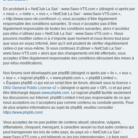
h
En accédant à « NetClub La Sax' - www.Saxo-VTS.com » (désigné ci-après par
e
« nous », « notre », « nos », « NetClub La Sax' - www.Saxo-VTS.com »,
« http://www.saxo-vts.com/forum »), vous acceptez d’être légalement
r
responsable des conditions suivantes. Si vous n’acceptez pas d’être
c
légalement responsable de toutes les conditions suivantes, alors n’accédez
pas et/ou n’utilisez pas « NetClub La Sax' - www.Saxo-VTS.com ». Nous
h
pouvons modifier celles-ci à n’importe quel moment et nous ferons tout pour
e
que vous en soyez informé, bien qu’il soit prudent de vérifier régulièrement
celles-ci par vous-même. Si vous continuez d’utiliser « NetClub La Sax' -
r
www.Saxo-VTS.com » alors que des changements ont été effectués, vous
acceptez d’être légalement responsable des conditions découlant des mises à
jour et/ou modifications.
Nos forums sont développés par phpBB (désigné ci-après par « ils », « eux »,
« leur », « logiciel phpBB », « www.phpbb.com », « phpBB Limited »,
« Équipes phpBB ») qui est un script libre de forum, déclaré sous la licence «
GNU General Public License v2
» (désigné ci-après par « GPL ») et qui peut
être téléchargé depuis
www.phpbb.com
. Le logiciel phpBB facilite seulement
les discussions sur Internet. phpBB Limited n’est pas responsable de ce que
nous acceptons ou n’acceptons pas comme contenu ou conduite permis. Pour
de plus amples informations au sujet de phpBB, veuillez consulter :
https://www.phpbb.com/
.
Vous acceptez de ne pas publier de contenu abusif, obscène, vulgaire,
diffamatoire, choquant, menaçant, à caractère sexuel ou tout autre contenu qui
peut transgresser les lois de votre pays, du pays où « NetClub La Sax' -
www.Saxo-VTS.com » est hébergé ou les lois internationales. Le faire peut