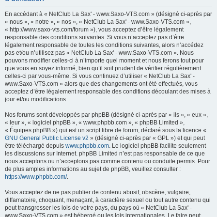
h
En accédant à « NetClub La Sax' - www.Saxo-VTS.com » (désigné ci-après par
e
« nous », « notre », « nos », « NetClub La Sax' - www.Saxo-VTS.com »,
« http://www.saxo-vts.com/forum »), vous acceptez d’être légalement
r
responsable des conditions suivantes. Si vous n’acceptez pas d’être
c
légalement responsable de toutes les conditions suivantes, alors n’accédez
pas et/ou n’utilisez pas « NetClub La Sax' - www.Saxo-VTS.com ». Nous
h
pouvons modifier celles-ci à n’importe quel moment et nous ferons tout pour
e
que vous en soyez informé, bien qu’il soit prudent de vérifier régulièrement
celles-ci par vous-même. Si vous continuez d’utiliser « NetClub La Sax' -
r
www.Saxo-VTS.com » alors que des changements ont été effectués, vous
acceptez d’être légalement responsable des conditions découlant des mises à
jour et/ou modifications.
Nos forums sont développés par phpBB (désigné ci-après par « ils », « eux »,
« leur », « logiciel phpBB », « www.phpbb.com », « phpBB Limited »,
« Équipes phpBB ») qui est un script libre de forum, déclaré sous la licence «
GNU General Public License v2
» (désigné ci-après par « GPL ») et qui peut
être téléchargé depuis
www.phpbb.com
. Le logiciel phpBB facilite seulement
les discussions sur Internet. phpBB Limited n’est pas responsable de ce que
nous acceptons ou n’acceptons pas comme contenu ou conduite permis. Pour
de plus amples informations au sujet de phpBB, veuillez consulter :
https://www.phpbb.com/
.
Vous acceptez de ne pas publier de contenu abusif, obscène, vulgaire,
diffamatoire, choquant, menaçant, à caractère sexuel ou tout autre contenu qui
peut transgresser les lois de votre pays, du pays où « NetClub La Sax' -
www.Saxo-VTS.com » est hébergé ou les lois internationales. Le faire peut