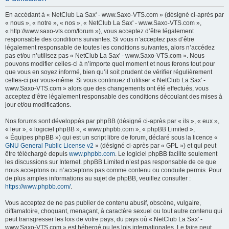
h
En accédant à « NetClub La Sax' - www.Saxo-VTS.com » (désigné ci-après par
e
« nous », « notre », « nos », « NetClub La Sax' - www.Saxo-VTS.com »,
« http://www.saxo-vts.com/forum »), vous acceptez d’être légalement
r
responsable des conditions suivantes. Si vous n’acceptez pas d’être
c
légalement responsable de toutes les conditions suivantes, alors n’accédez
pas et/ou n’utilisez pas « NetClub La Sax' - www.Saxo-VTS.com ». Nous
h
pouvons modifier celles-ci à n’importe quel moment et nous ferons tout pour
e
que vous en soyez informé, bien qu’il soit prudent de vérifier régulièrement
celles-ci par vous-même. Si vous continuez d’utiliser « NetClub La Sax' -
r
www.Saxo-VTS.com » alors que des changements ont été effectués, vous
acceptez d’être légalement responsable des conditions découlant des mises à
jour et/ou modifications.
Nos forums sont développés par phpBB (désigné ci-après par « ils », « eux »,
« leur », « logiciel phpBB », « www.phpbb.com », « phpBB Limited »,
« Équipes phpBB ») qui est un script libre de forum, déclaré sous la licence «
GNU General Public License v2
» (désigné ci-après par « GPL ») et qui peut
être téléchargé depuis
www.phpbb.com
. Le logiciel phpBB facilite seulement
les discussions sur Internet. phpBB Limited n’est pas responsable de ce que
nous acceptons ou n’acceptons pas comme contenu ou conduite permis. Pour
de plus amples informations au sujet de phpBB, veuillez consulter :
https://www.phpbb.com/
.
Vous acceptez de ne pas publier de contenu abusif, obscène, vulgaire,
diffamatoire, choquant, menaçant, à caractère sexuel ou tout autre contenu qui
peut transgresser les lois de votre pays, du pays où « NetClub La Sax' -
www.Saxo-VTS.com » est hébergé ou les lois internationales. Le faire peut