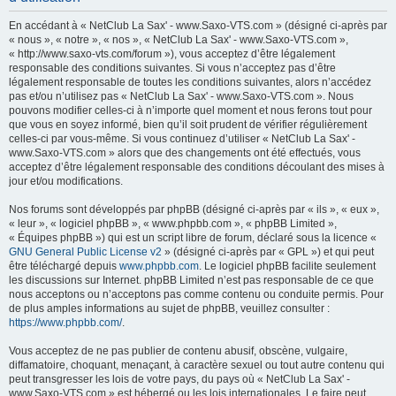
h
En accédant à « NetClub La Sax' - www.Saxo-VTS.com » (désigné ci-après par
e
« nous », « notre », « nos », « NetClub La Sax' - www.Saxo-VTS.com »,
« http://www.saxo-vts.com/forum »), vous acceptez d’être légalement
r
responsable des conditions suivantes. Si vous n’acceptez pas d’être
c
légalement responsable de toutes les conditions suivantes, alors n’accédez
pas et/ou n’utilisez pas « NetClub La Sax' - www.Saxo-VTS.com ». Nous
h
pouvons modifier celles-ci à n’importe quel moment et nous ferons tout pour
e
que vous en soyez informé, bien qu’il soit prudent de vérifier régulièrement
celles-ci par vous-même. Si vous continuez d’utiliser « NetClub La Sax' -
r
www.Saxo-VTS.com » alors que des changements ont été effectués, vous
acceptez d’être légalement responsable des conditions découlant des mises à
jour et/ou modifications.
Nos forums sont développés par phpBB (désigné ci-après par « ils », « eux »,
« leur », « logiciel phpBB », « www.phpbb.com », « phpBB Limited »,
« Équipes phpBB ») qui est un script libre de forum, déclaré sous la licence «
GNU General Public License v2
» (désigné ci-après par « GPL ») et qui peut
être téléchargé depuis
www.phpbb.com
. Le logiciel phpBB facilite seulement
les discussions sur Internet. phpBB Limited n’est pas responsable de ce que
nous acceptons ou n’acceptons pas comme contenu ou conduite permis. Pour
de plus amples informations au sujet de phpBB, veuillez consulter :
https://www.phpbb.com/
.
Vous acceptez de ne pas publier de contenu abusif, obscène, vulgaire,
diffamatoire, choquant, menaçant, à caractère sexuel ou tout autre contenu qui
peut transgresser les lois de votre pays, du pays où « NetClub La Sax' -
www.Saxo-VTS.com » est hébergé ou les lois internationales. Le faire peut