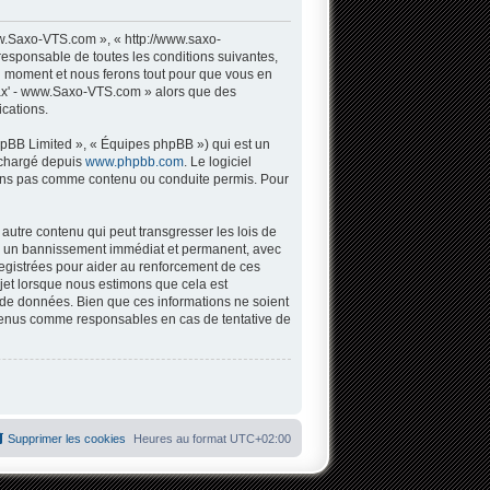
w.Saxo-VTS.com », « http://www.saxo-
responsable de toutes les conditions suivantes,
l moment et nous ferons tout pour que vous en
 Sax' - www.Saxo-VTS.com » alors que des
cations.
hpBB Limited », « Équipes phpBB ») qui est un
léchargé depuis
www.phpbb.com
. Le logiciel
tons pas comme contenu ou conduite permis. Pour
autre contenu qui peut transgresser les lois de
 à un bannissement immédiat et permanent, avec
registrées pour aider au renforcement de ces
jet lorsque nous estimons que cela est
 de données. Bien que ces informations ne soient
 tenus comme responsables en cas de tentative de
Supprimer les cookies
Heures au format
UTC+02:00