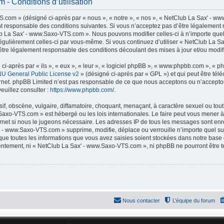
- Conditions d’utilisation
com » (désigné ci-après par « nous », « notre », « nos », « NetClub La Sax' - ww
t responsable des conditions suivantes. Si vous n’acceptez pas d’être légalement 
lub La Sax' - www.Saxo-VTS.com ». Nous pouvons modifier celles-ci à n’importe que
er régulièrement celles-ci par vous-même. Si vous continuez d’utiliser « NetClub La
tre légalement responsable des conditions découlant des mises à jour et/ou modifi
-après par « ils », « eux », « leur », « logiciel phpBB », « www.phpbb.com », « p
U General Public License v2
» (désigné ci-après par « GPL ») et qui peut être té
ternet. phpBB Limited n’est pas responsable de ce que nous acceptons ou n’accep
euillez consulter :
https://www.phpbb.com/
.
f, obscène, vulgaire, diffamatoire, choquant, menaçant, à caractère sexuel ou tout 
Saxo-VTS.com » est hébergé ou les lois internationales. Le faire peut vous mener
nternet si nous le jugeons nécessaire. Les adresses IP de tous les messages sont en
 - www.Saxo-VTS.com » supprime, modifie, déplace ou verrouille n’importe quel su
ue toutes les informations que vous avez saisies soient stockées dans notre base
nsentement, ni « NetClub La Sax' - www.Saxo-VTS.com », ni phpBB ne pourront être
Nous contacter
L’équipe du forum