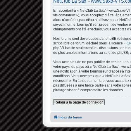
NetClub La Sax' - www.Saxo-VTS.com 
En accédant à « NetClub La Sax' - www.Saxo-VTS.
vts.com/forum »), vous acceptez d’être légalemen
alors n’accédez pas et/ou n’utilisez pas « NetC
soyez informé, bien qu’il soit prudent de vérifi
changements ont été effectués, vous acceptez d’ê
Nos forums sont développés par phpBB (désigné ci
script libre de forum, déclaré sous la licence «
GN
phpBB facilite seulement les discussions sur In
de plus amples informations au sujet de phpBB, v
Vous acceptez de ne pas publier de contenu abusi
votre pays, du pays où « NetClub La Sax' - www.
une notification à votre fournisseur d’accès à I
conditions. Vous acceptez que « NetClub La Sax'
nécessaire. En tant que membre, vous acceptez q
pas diffusées à une tierce partie sans votre co
piratage visant à compromettre les données.
Retour à la page de connexion
Index du forum