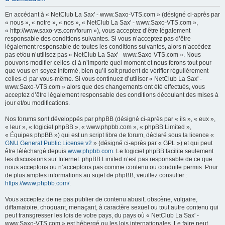
h
En accédant à « NetClub La Sax' - www.Saxo-VTS.com » (désigné ci-après par
e
« nous », « notre », « nos », « NetClub La Sax' - www.Saxo-VTS.com »,
« http://www.saxo-vts.com/forum »), vous acceptez d’être légalement
r
responsable des conditions suivantes. Si vous n’acceptez pas d’être
c
légalement responsable de toutes les conditions suivantes, alors n’accédez
pas et/ou n’utilisez pas « NetClub La Sax' - www.Saxo-VTS.com ». Nous
h
pouvons modifier celles-ci à n’importe quel moment et nous ferons tout pour
e
que vous en soyez informé, bien qu’il soit prudent de vérifier régulièrement
celles-ci par vous-même. Si vous continuez d’utiliser « NetClub La Sax' -
r
www.Saxo-VTS.com » alors que des changements ont été effectués, vous
acceptez d’être légalement responsable des conditions découlant des mises à
jour et/ou modifications.
Nos forums sont développés par phpBB (désigné ci-après par « ils », « eux »,
« leur », « logiciel phpBB », « www.phpbb.com », « phpBB Limited »,
« Équipes phpBB ») qui est un script libre de forum, déclaré sous la licence «
GNU General Public License v2
» (désigné ci-après par « GPL ») et qui peut
être téléchargé depuis
www.phpbb.com
. Le logiciel phpBB facilite seulement
les discussions sur Internet. phpBB Limited n’est pas responsable de ce que
nous acceptons ou n’acceptons pas comme contenu ou conduite permis. Pour
de plus amples informations au sujet de phpBB, veuillez consulter :
https://www.phpbb.com/
.
Vous acceptez de ne pas publier de contenu abusif, obscène, vulgaire,
diffamatoire, choquant, menaçant, à caractère sexuel ou tout autre contenu qui
peut transgresser les lois de votre pays, du pays où « NetClub La Sax' -
www.Saxo-VTS.com » est hébergé ou les lois internationales. Le faire peut