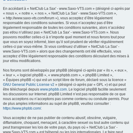
h
En accédant à « NetClub La Sax' - www.Saxo-VTS.com » (désigné ci-après par
e
« nous », « notre », « nos », « NetClub La Sax' - www.Saxo-VTS.com »,
« http://www.saxo-vts.com/forum »), vous acceptez d’être légalement
r
responsable des conditions suivantes. Si vous n’acceptez pas d’être
c
légalement responsable de toutes les conditions suivantes, alors n’accédez
pas et/ou n’utilisez pas « NetClub La Sax' - www.Saxo-VTS.com ». Nous
h
pouvons modifier celles-ci à n’importe quel moment et nous ferons tout pour
e
que vous en soyez informé, bien qu’il soit prudent de vérifier régulièrement
celles-ci par vous-même. Si vous continuez d’utiliser « NetClub La Sax' -
r
www.Saxo-VTS.com » alors que des changements ont été effectués, vous
acceptez d’être légalement responsable des conditions découlant des mises à
jour et/ou modifications.
Nos forums sont développés par phpBB (désigné ci-après par « ils », « eux »,
« leur », « logiciel phpBB », « www.phpbb.com », « phpBB Limited »,
« Équipes phpBB ») qui est un script libre de forum, déclaré sous la licence «
GNU General Public License v2
» (désigné ci-après par « GPL ») et qui peut
être téléchargé depuis
www.phpbb.com
. Le logiciel phpBB facilite seulement
les discussions sur Internet. phpBB Limited n’est pas responsable de ce que
nous acceptons ou n’acceptons pas comme contenu ou conduite permis. Pour
de plus amples informations au sujet de phpBB, veuillez consulter :
https://www.phpbb.com/
.
Vous acceptez de ne pas publier de contenu abusif, obscène, vulgaire,
diffamatoire, choquant, menaçant, à caractère sexuel ou tout autre contenu qui
peut transgresser les lois de votre pays, du pays où « NetClub La Sax' -
www.Saxo-VTS.com » est hébergé ou les lois internationales. Le faire peut